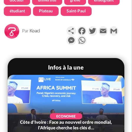
étudiant
Plateau
Saint-Paul
Partager
Facebook
Twitter
Email
Gmail
Par
Koaci
Messenger
WhatsApp
Infos à la une
ECONOMIE
Côte d'Ivoire : Face au nouvvel ordre mondial,
l'Afrique cherche les clés d...