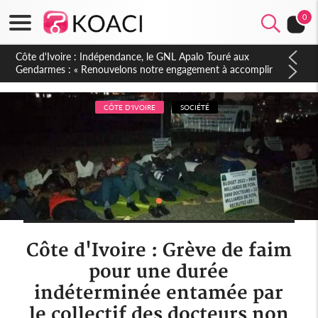
0
Sierra Leone : Un projet de réforme constitutionnelle en
gestation, points clés des amendements, un exclu d'avance
CÔTE D'IVOIRE
SOCIÉTÉ
Côte d'Ivoire : Grève de faim
pour une durée
indéterminée entamée par
le collectif des docteurs non