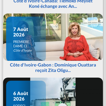
Côte d'Ivoire-Canada: Tiémoko Meyliet
Koné échange avec An...
7 Août
2026
PREMIERE
DAME CI
Côte d'Ivoire
Côte d'Ivoire-Gabon : Dominique Ouattara
reçoit Zita Oligu...
6 Août
2026
SODECI