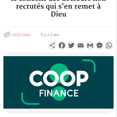
recrutés qui s'en remet à
Dieu
6622 Vues
Il y a 3 ans
Partager
Facebook
Twitter
Email
Gmail
Messen
W