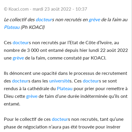
© Koaci.com - mardi 23 août 2022 - 10:37
Le collectif des
docteur
s non recrutés en
grève
de la faim au
Plateau
(Ph KOACI)
Ces
docteur
s non recrutés par l’Etat de Côte d’Ivoire, au
nombre de 3 000 ont entamé depuis hier lundi 22 août 2022
une
grève
de la faim, comme constaté par KOACI.
Ils dénoncent une opacité dans le processus de recrutement
des
docteur
s dans les
université
s. Ces
docteur
s se sont
rendus à la cathédrale du
Plateau
pour prier pour remettre à
Dieu cette
grève
de faim d’une durée indéterminée qu’ils ont
entamé.
Pour le collectif de ces
docteur
s non recrutés, tant qu’une
phase de négociation n’aura pas été trouvée pour insérer