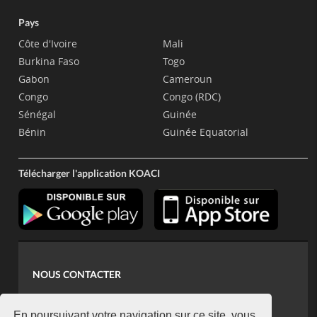
Pays
Côte d'Ivoire
Mali
Burkina Faso
Togo
Gabon
Cameroun
Congo
Congo (RDC)
Sénégal
Guinée
Bénin
Guinée Equatorial
Télécharger l'application KOACI
NOUS CONTACTER
contact@koaci.com
En poursuivant votre navigation sur ce site, vous