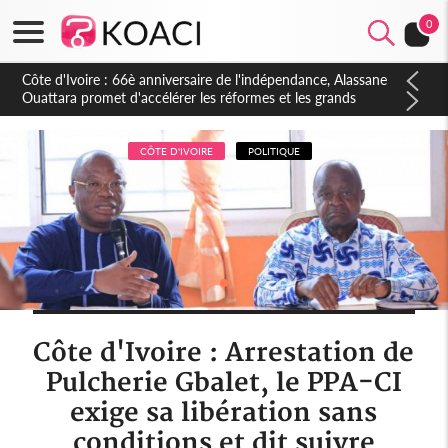
0
Côte d'Ivoire : À Abidjan, Amadou Oury Bah admire le modèle
ivoirien et veut s'en inspirer pour accélérer le développement
de la Guinée
CÔTE D'IVOIRE
POLITIQUE
Côte d'Ivoire : Arrestation de
Pulcherie Gbalet, le PPA-CI
exige sa libération sans
conditions et dit suivre