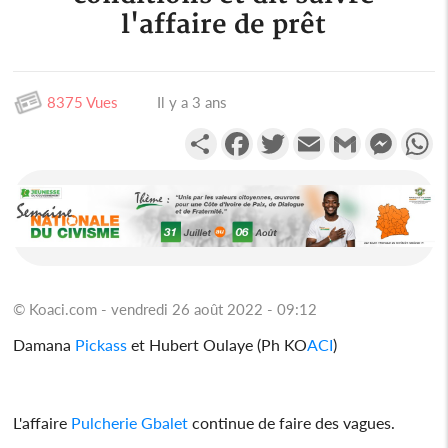
l'affaire de prêt
8375 Vues
Il y a 3 ans
Partager
Facebook
Twitter
Email
Gmail
Messen
W
© Koaci.com - vendredi 26 août 2022 - 09:12
Damana
Pickass
et Hubert Oulaye (Ph KO
ACI
)
L'affaire
Pulcherie Gbalet
continue de faire des vagues.