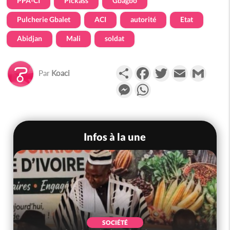
PPA-CI
Pickass
Gbagbo
Pulcherie Gbalet
ACI
autorité
Etat
Abidjan
Mali
soldat
Partager
Facebook
Twitter
Email
Gmail
Par
Koaci
Messenger
WhatsApp
Infos à la une
SOCIÉTÉ