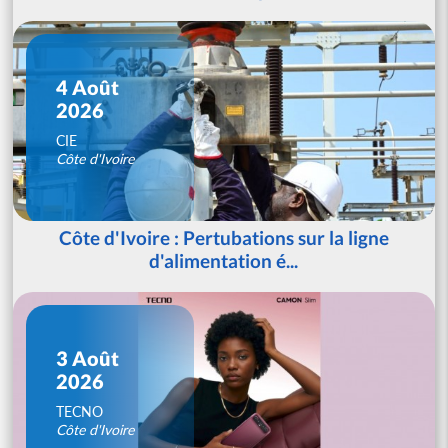
4 Août
2026
CIE
Côte d'Ivoire
Côte d'Ivoire : Pertubations sur la ligne
d'alimentation é...
3 Août
2026
TECNO
Côte d'Ivoire