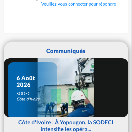
Veuillez vous connecter pour répondre
Communiqués
6 Août
2026
SODECI
Côte d'Ivoire
Côte d'Ivoire : À Yopougon, la SODECI
intensifie les opéra...