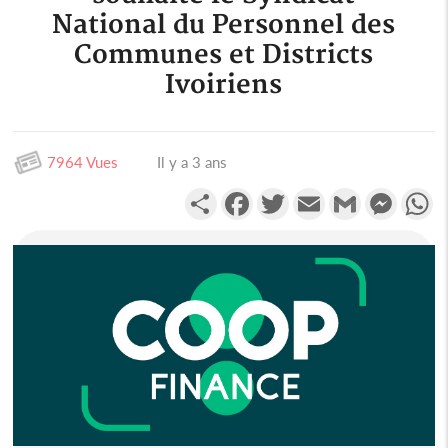
National du Personnel des
Communes et Districts
Ivoiriens
7964 Vues
Il y a 3 ans
Partager
Facebook
Twitter
Email
Gmail
Messen
W