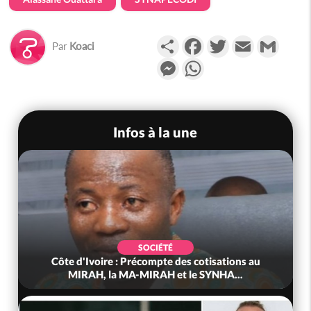
Partager
Facebook
Twitter
Email
Gmail
Par
Koaci
Messenger
WhatsApp
Infos à la une
SOCIÉTÉ
Côte d'Ivoire : Précompte des cotisations au
MIRAH, la MA-MIRAH et le SYNHA...