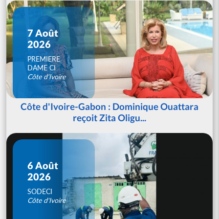
7 Août
2026
PREMIERE
DAME CI
Côte d'Ivoire
Côte d'Ivoire-Gabon : Dominique Ouattara
reçoit Zita Oligu...
6 Août
2026
SODECI
Côte d'Ivoire