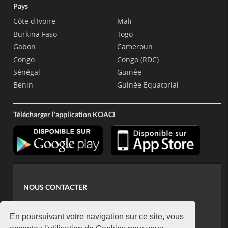
Pays
Côte d'Ivoire
Mali
Burkina Faso
Togo
Gabon
Cameroun
Congo
Congo (RDC)
Sénégal
Guinée
Bénin
Guinée Equatorial
Télécharger l'application KOACI
NOUS CONTACTER
contact@koaci.com
koaci@yahoo.fr
En poursuivant votre navigation sur ce site, vous