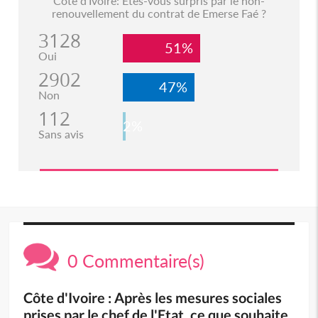
Côte d'Ivoire: Etes-vous surpris par le non-
renouvellement du contrat de Emerse Faé ?
3128
51%
Oui
2902
47%
Non
112
2%
Sans avis
0 Commentaire(s)
Côte d'Ivoire : Après les mesures sociales
prises par le chef de l'Etat, ce que souhaite