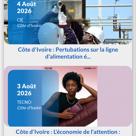
4 Août
2026
CIE
Côte d'Ivoire
Côte d'Ivoire : Pertubations sur la ligne
d'alimentation é...
3 Août
2026
TECNO
Côte d'Ivoire
Côte d'Ivoire : L'économie de l'attention :