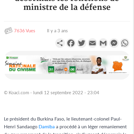
ministre de la défense
7636 Vues
Il y a 3 ans
Partager
Facebook
Twitter
Email
Gmail
Messen
W
© Koaci.com - lundi 12 septembre 2022 - 23:04
Le président du Burkina Faso, le lieutenant-colonel Paul-
Henri Sandaogo
Damiba
a procédé à un léger remaniement