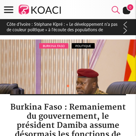
0
Mali : Les FAMa accueillent 254 anciens combattants issus de
groupes armés
BURKINA FASO
POLITIQUE
Burkina Faso : Remaniement
du gouvernement, le
président Damiba assume
désormais les fonctions de