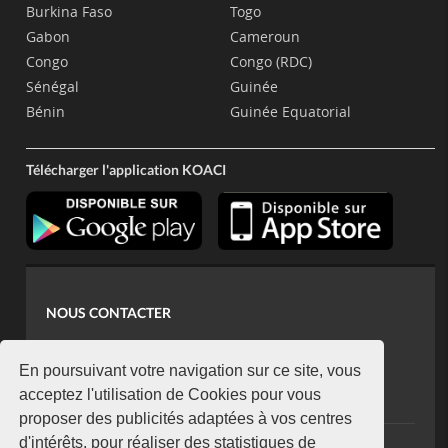
Burkina Faso
Togo
Gabon
Cameroun
Congo
Congo (RDC)
Sénégal
Guinée
Bénin
Guinée Equatorial
Télécharger l'application KOACI
NOUS CONTACTER
contact@koaci.com
koaci@yahoo.fr
En poursuivant votre navigation sur ce site, vous
+225 07 08 85 52 93
acceptez l'utilisation de Cookies pour vous
proposer des publicités adaptées à vos centres
d'intérêts, pour réaliser des statistiques de