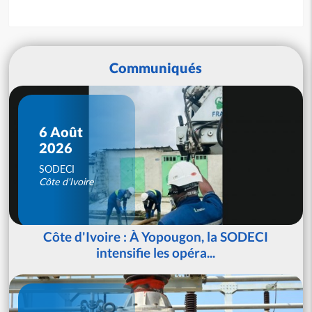
Communiqués
6 Août
2026
SODECI
Côte d'Ivoire
Côte d'Ivoire : À Yopougon, la SODECI
intensifie les opéra...