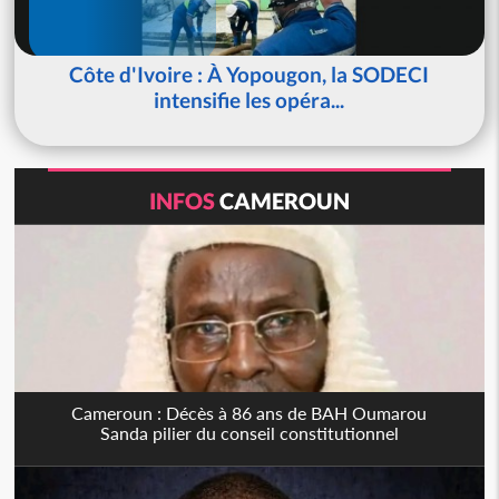
Côte d'Ivoire : À Yopougon, la SODECI
intensifie les opéra...
INFOS
CAMEROUN
Cameroun : Décès à 86 ans de BAH Oumarou
Sanda pilier du conseil constitutionnel