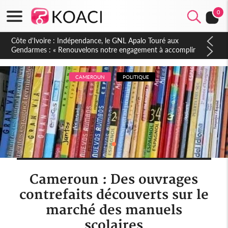
0
Sierra Leone : Un projet de réforme constitutionnelle en
gestation, points clés des amendements, un exclu d'avance
CAMEROUN
POLITIQUE
Cameroun : Des ouvrages
contrefaits découverts sur le
marché des manuels
scolaires