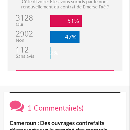
Côte d'Ivoire: Etes-vous surpris par le non-
renouvellement du contrat de Emerse Faé ?
3128
51%
Oui
2902
47%
Non
112
2%
Sans avis
1 Commentaire(s)
Cameroun : Des ouvrages contrefaits
découverts sur le marché des manuels