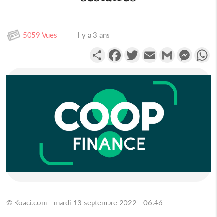
5059 Vues
Il y a 3 ans
Partager
Facebook
Twitter
Email
Gmail
Messen
W
© Koaci.com - mardi 13 septembre 2022 - 06:46