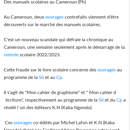
Des manuels scolaires au Cameroun (Ph)
Au Cameroun, deux
ouvrages
contrefaits viennent d'être
découverts sur le marché des manuels scolaires.
C'est un nouveau scandale qui défraie la chronique au
Cameroun, une semaine seulement après le démarrage de la
rentrée
scolaire 2022/2023.
Cette fraude sur le livre scolaire concerne des
ouvrages
au
programme de la
Sil
et au
Cp
.
Il s'agit de "Mon cahier de graphisme" et " Mon cahier d
´écriture", respectivement au programme de la
Sil
et du
Cp
a
révélé l´un des éditeurs K.N (Kaba Ngondo).
Ces
ouvrages
co-édités par Michel Lafon et K.N (Kaba
Ngondo) dirigé par Ferdinand Nana Payong se retrouvent