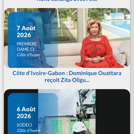
7 Août
2026
PREMIERE
DAME CI
Côte d'Ivoire
Côte d'Ivoire-Gabon : Dominique Ouattara
reçoit Zita Oligu...
6 Août
2026
SODECI
Côte d'Ivoire