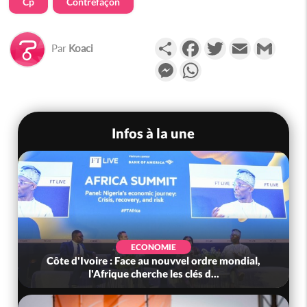
Cp
Contrefaçon
Partager
Facebook
Twitter
Email
Gmail
Par
Koaci
Messenger
WhatsApp
Infos à la une
ECONOMIE
Côte d'Ivoire : Face au nouvvel ordre mondial,
l'Afrique cherche les clés d...