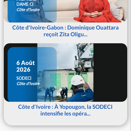
DAME CI
Côte d'Ivoire
Côte d'Ivoire-Gabon : Dominique Ouattara
reçoit Zita Oligu...
6 Août
2026
SODECI
Côte d'Ivoire
Côte d'Ivoire : À Yopougon, la SODECI
intensifie les opéra...