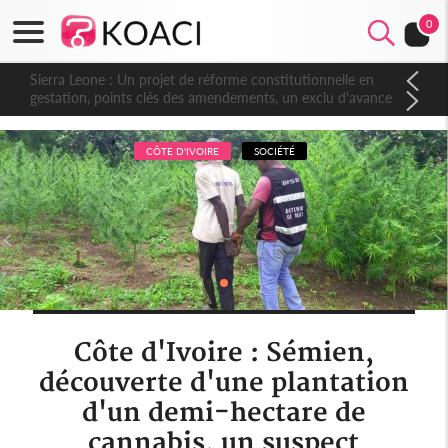
0
Sierra Leone : Un projet de réforme constitutionnelle en
gestation, points clés des amendements, un exclu d'avance
CÔTE D'IVOIRE
SOCIÉTÉ
Côte d'Ivoire : Sémien,
découverte d'une plantation
d'un demi-hectare de
cannabis, un suspect