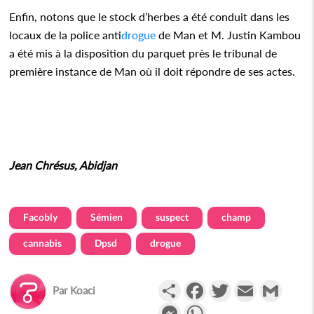
Enfin, notons que le stock d’herbes a été conduit dans les
locaux de la police anti
drogue
de Man et M. Justin Kambou
a été mis à la disposition du parquet près le tribunal de
première instance de Man où il doit répondre de ses actes.
Jean Chrésus, Abidjan
Facobly
Sémien
suspect
champ
cannabis
Dpsd
drogue
Partager
Facebook
Twitter
Email
Gmail
Par
Koaci
Messenger
WhatsApp