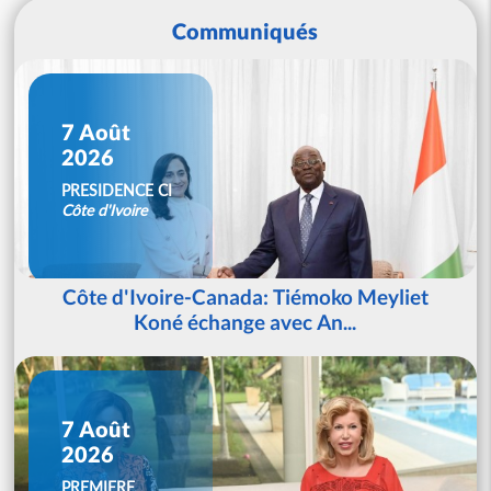
Communiqués
7 Août
2026
PRESIDENCE CI
Côte d'Ivoire
Côte d'Ivoire-Canada: Tiémoko Meyliet
Koné échange avec An...
7 Août
2026
PREMIERE