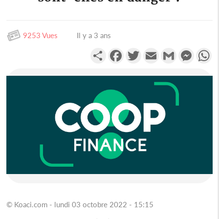
9253 Vues
Il y a 3 ans
Partager
Facebook
Twitter
Email
Gmail
Messen
W
© Koaci.com - lundi 03 octobre 2022 - 15:15