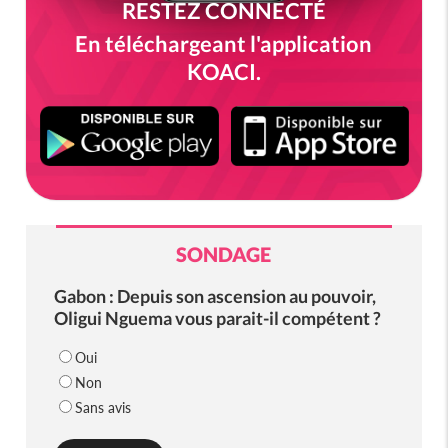
RESTEZ CONNECTÉ
En téléchargeant l'application
KOACI.
SONDAGE
Gabon : Depuis son ascension au pouvoir,
Oligui Nguema vous parait-il compétent ?
Oui
Non
Sans avis