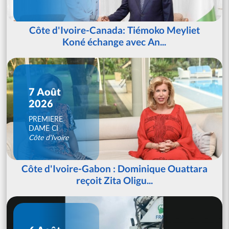
Côte d'Ivoire-Canada: Tiémoko Meyliet
Koné échange avec An...
7 Août
2026
PREMIERE
DAME CI
Côte d'Ivoire
Côte d'Ivoire-Gabon : Dominique Ouattara
reçoit Zita Oligu...