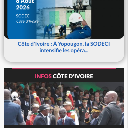
6 Août
2026
SODECI
Côte d'Ivoire
Côte d'Ivoire : À Yopougon, la SODECI
intensifie les opéra...
INFOS
CÔTE D'IVOIRE