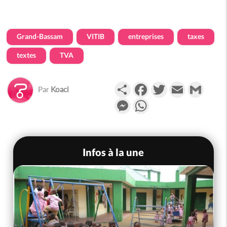
Grand-Bassam
VITIB
entreprises
taxes
textes
TVA
Partager
Facebook
Twitter
Email
Gmail
Par
Koaci
Messenger
WhatsApp
Infos à la une