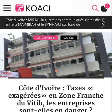
0
Côte d'Ivoire : Indépendance 2026, Thiam plaide pour un
environnement démocratique plus apaisé
CÔTE D'IVOIRE
SOCIÉTÉ
Côte d'Ivoire : Taxes «
exagérées» en Zone Franche
du Vitib, les entreprises
sont-elles en danger ?