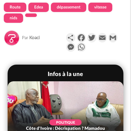
Route
Edea
dépassement
vitesse
nids
Partager
Facebook
Twitter
Email
Gmail
Par
Koaci
Messenger
WhatsApp
Infos à la une
POLITIQUE
Côte d'Ivoire : Décrispation ? Mamadou