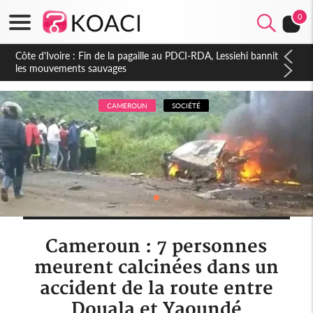
0
Côte d'Ivoire : Ouattara promet des sanctions contre les
déguerpissements illégaux
CAMEROUN
SOCIÉTÉ
Cameroun : 7 personnes
meurent calcinées dans un
accident de la route entre
Douala et Yaoundé