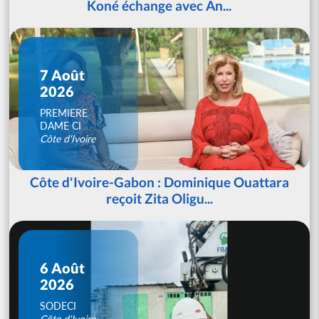
Koné échange avec An...
7 Août
2026
PREMIERE
DAME CI
Côte d'Ivoire
Côte d'Ivoire-Gabon : Dominique Ouattara
reçoit Zita Oligu...
6 Août
2026
SODECI
Côte d'Ivoire