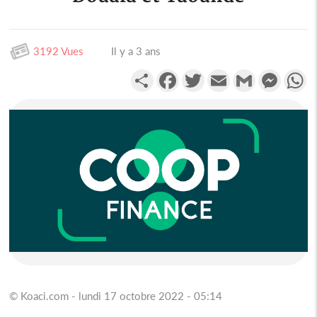
3192 Vues
Il y a 3 ans
Partager
Facebook
Twitter
Email
Gmail
Messen
W
© Koaci.com - lundi 17 octobre 2022 - 05:14