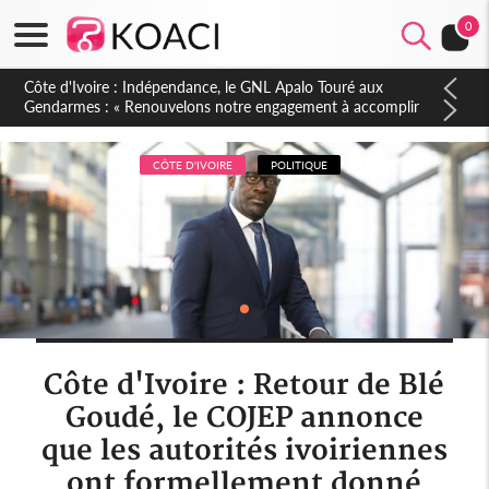
0
Sierra Leone : Un projet de réforme constitutionnelle en
gestation, points clés des amendements, un exclu d'avance
CÔTE D'IVOIRE
POLITIQUE
Côte d'Ivoire : Retour de Blé
Goudé, le COJEP annonce
que les autorités ivoiriennes
ont formellement donné