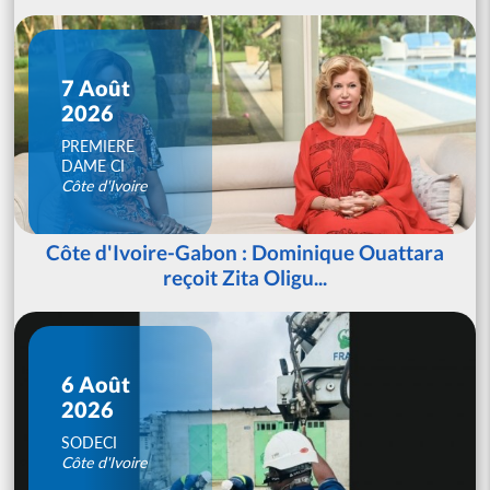
7 Août
2026
PREMIERE
DAME CI
Côte d'Ivoire
Côte d'Ivoire-Gabon : Dominique Ouattara
reçoit Zita Oligu...
6 Août
2026
SODECI
Côte d'Ivoire