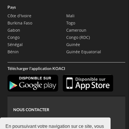
Pays
Côte d'Ivoire
Mali
Burkina Faso
Togo
Gabon
Cameroun
Congo
Congo (RDC)
Sénégal
Guinée
Bénin
Guinée Equatorial
Télécharger l'application KOACI
NOUS CONTACTER
contact@koaci.com
koaci@yahoo.fr
En poursuivant votre navigation sur ce site, vous