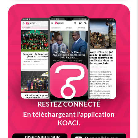
RESTEZ CONNECTÉ
En téléchargeant l'application
KOACI.