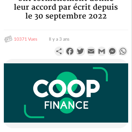
leur accord par écrit depuis
le 30 septembre 2022
10371 Vues
Il y a 3 ans
Partager
Facebook
Twitter
Email
Gmail
Messen
W