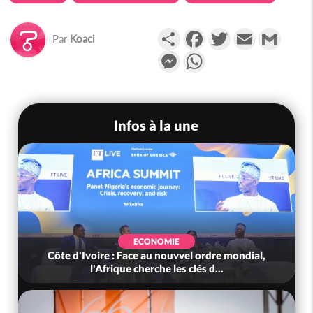
Partager
Facebook
Twitter
Email
Gmail
Par
Koaci
Messenger
WhatsApp
Infos à la une
ECONOMIE
Côte d'Ivoire : Face au nouvvel ordre mondial,
l'Afrique cherche les clés d...