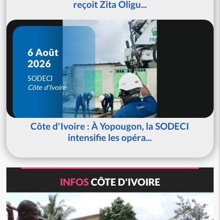
reçoit Zita Oligu...
6 Août
2026
SODECI
Côte d'Ivoire
Côte d'Ivoire : À Yopougon, la SODECI
intensifie les opéra...
INFOS
CÔTE D'IVOIRE