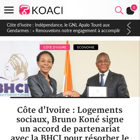
0
Sierra Leone : Un projet de réforme constitutionnelle en
gestation, points clés des amendements, un exclu d'avance
CÔTE D'IVOIRE
ECONOMIE
Côte d'Ivoire : Logements
sociaux, Bruno Koné signe
un accord de partenariat
avec la BHCI pour résorber le