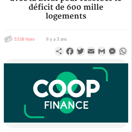
déficit de 600 mille
logements
5338 Vues
Il y a 3 ans
Partager
Facebook
Twitter
Email
Gmail
Messen
W