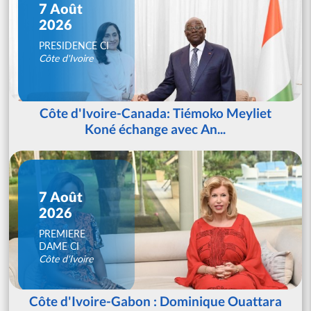
7 Août
2026
PRESIDENCE CI
Côte d'Ivoire
Côte d'Ivoire-Canada: Tiémoko Meyliet
Koné échange avec An...
7 Août
2026
PREMIERE
DAME CI
Côte d'Ivoire
Côte d'Ivoire-Gabon : Dominique Ouattara