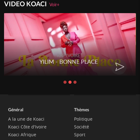
VIDEO KOACI
Voir+
RAP IVOIRE
YILIM - BONNE PLACE
Général
Thèmes
A la une de Koaci
Politique
Koaci Côte d'Ivoire
Société
Koaci Afrique
Sport