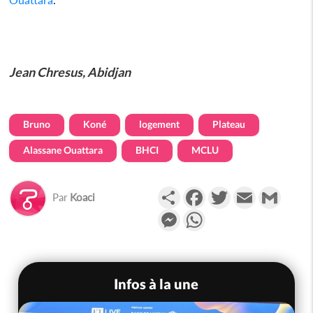
Jean Chresus, Abidjan
Bruno
Koné
logement
Plateau
Alassane Ouattara
BHCI
MCLU
Partager
Facebook
Twitter
Email
Gmail
Par
Koaci
Messenger
WhatsApp
Infos à la une