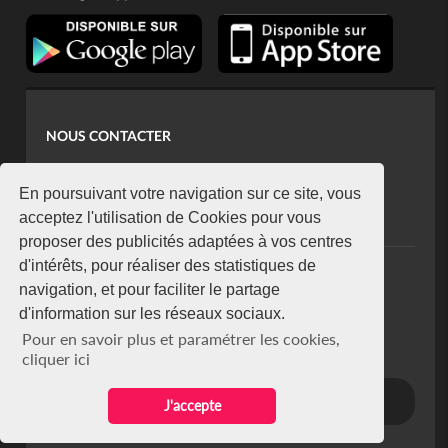
NOUS CONTACTER
contact@koaci.com
koaci@yahoo.fr
En poursuivant votre navigation sur ce site, vous
+225 07 08 85 52 93
acceptez l'utilisation de Cookies pour vous
proposer des publicités adaptées à vos centres
d'intérêts, pour réaliser des statistiques de
NEWSLETTER
navigation, et pour faciliter le partage
Restez connecté via notre newsletter
d'information sur les réseaux sociaux.
S'abonner
Pour en savoir plus et paramétrer les cookies,
Se désabonner
cliquer ici
J'accepte