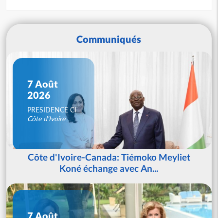
Communiqués
7 Août
2026
PRESIDENCE CI
Côte d'Ivoire
Côte d'Ivoire-Canada: Tiémoko Meyliet
Koné échange avec An...
7 Août