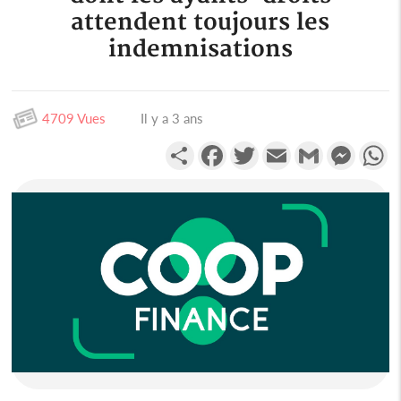
attendent toujours les
indemnisations
4709 Vues
Il y a 3 ans
Partager
Facebook
Twitter
Email
Gmail
Messen
W