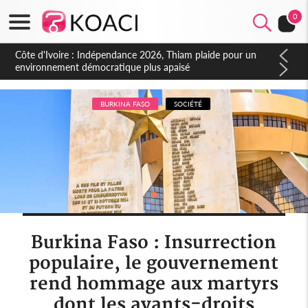
0
Côte d'Ivoire : Concours INFAS 2026, les convocations
seront disponibles à compter du samedi
BURKINA FASO
SOCIÉTÉ
Burkina Faso : Insurrection
populaire, le gouvernement
rend hommage aux martyrs
dont les ayants-droits