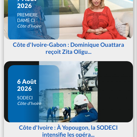
2026
PREMIERE
DAME CI
Côte d'Ivoire
Côte d'Ivoire-Gabon : Dominique Ouattara
reçoit Zita Oligu...
6 Août
2026
SODECI
Côte d'Ivoire
Côte d'Ivoire : À Yopougon, la SODECI
intensifie les opéra...