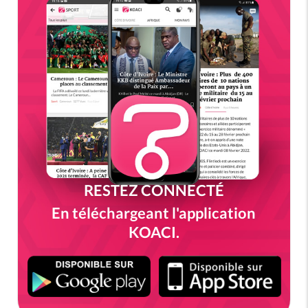
RESTEZ CONNECTÉ
En téléchargeant l'application
KOACI.