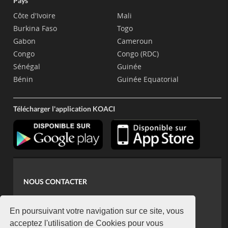
Pays
Côte d'Ivoire
Mali
Burkina Faso
Togo
Gabon
Cameroun
Congo
Congo (RDC)
Sénégal
Guinée
Bénin
Guinée Equatorial
Télécharger l'application KOACI
NOUS CONTACTER
contact@koaci.com
koaci@yahoo.fr
En poursuivant votre navigation sur ce site, vous
+225 07 08 85 52 93
acceptez l'utilisation de Cookies pour vous