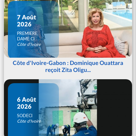
7 Août
2026
PREMIERE
DAME CI
Côte d'Ivoire
Côte d'Ivoire-Gabon : Dominique Ouattara
reçoit Zita Oligu...
6 Août
2026
SODECI
Côte d'Ivoire