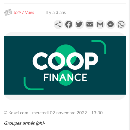
6297 Vues
Il y a 3 ans
Partager
Facebook
Twitter
Email
Gmail
Messen
W
© Koaci.com - mercredi 02 novembre 2022 - 13:30
Groupes armés (ph)-