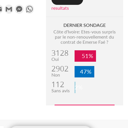
k
tter
Email
Gmail
Messenger
WhatsApp
resultats
DERNIER SONDAGE
Côte d'Ivoire: Etes-vous surpris
par le non-renouvellement du
contrat de Emerse Faé ?
3128
51%
Oui
2902
47%
Non
112
2%
Sans avis