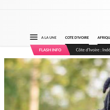
A LA UNE
COTE D'IVOIRE
AFRIQ
Sierra Leone : Un 
FLASH INFO
d'avance