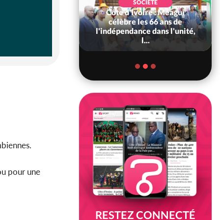
SOCIÉTÉ
Côte d'Ivoire : Méagui
SOCIÉTÉ
voire : Concours
célèbre les 66 ans de
6, les résultats
l'indépendance dans l'unité,
bilité (1er tou...
l...
ambiennes.
cou pour une
RESTEZ CONNECTÉ