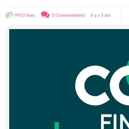
9910 Vues
0 Commentaire(s)
Il y a 3 ans