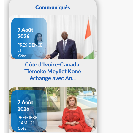
Communiqués
7 Août
2026
PRESIDENCE
CI
Côte
d'Ivoire
Côte d'Ivoire-Canada:
Tiémoko Meyliet Koné
échange avec An...
7 Août
2026
PREMIERE
DAME CI
Côte