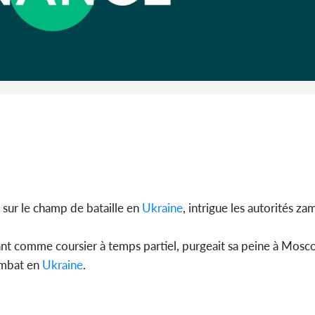
Côte d'I
CAFOP 202
d'admissi
sur le champ de bataille en
Ukraine
, intrigue les autorités z
llant comme coursier à temps partiel, purgeait sa peine à Mos
combat en
Ukraine
.