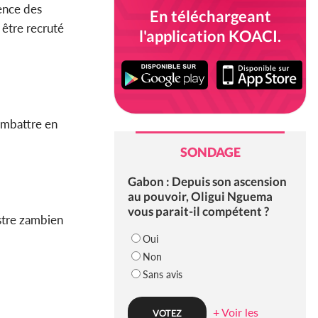
gence des
En téléchargeant
 être recruté
l'application KOACI.
combattre en
SONDAGE
Gabon : Depuis son ascension
au pouvoir, Oligui Nguema
vous parait-il compétent ?
istre zambien
Oui
Non
Sans avis
+ Voir les