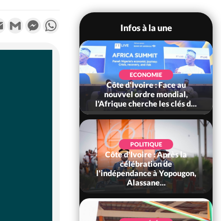
k
tter
Email
Gmail
Messenger
WhatsApp
Infos à la une
SOCIÉTÉ
Ivoire : Stocks
ECONOMIE
ls de cacao, des
Côte d'Ivoire : Face au
 coopératives et
nouvvel ordre mondial,
ach...
l'Afrique cherche les clés d...
POLITIQUE
Côte d'Ivoire : Après la
POLITIQUE
oire : Diplomatie,
célébration de
 consolide ses
l'indépendance à Yopougon,
ts avec New Del...
Alassane...