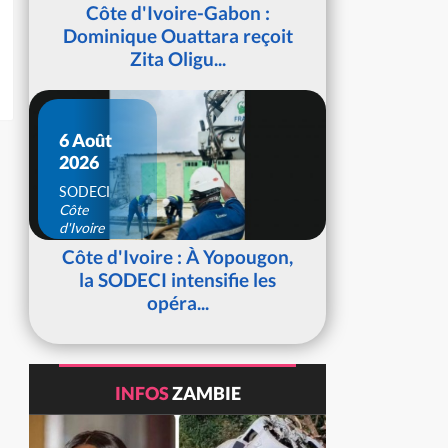
d'Ivoire
Côte d'Ivoire-Gabon :
Dominique Ouattara reçoit
Zita Oligu...
6 Août
2026
SODECI
Côte
d'Ivoire
Côte d'Ivoire : À Yopougon,
la SODECI intensifie les
opéra...
INFOS
ZAMBIE