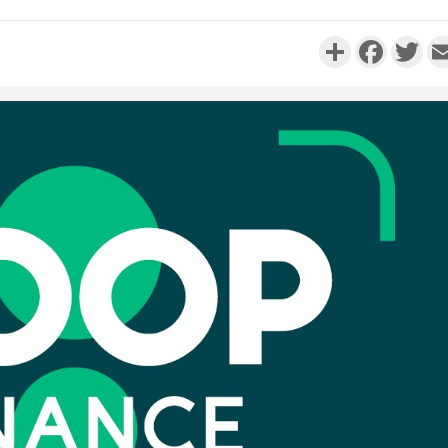
Partager
Faceboo
Twi
Côte d'
résidue
sociétés
Côte d'Iv
Abidjan
partenaria