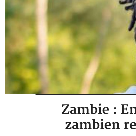
Zambie : Em
zambien re