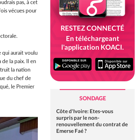
udrais pas, à cet
efois vécues pour
RESTEZ CONNECTÉ
ectorale.
En téléchargeant
l'application KOACI.
e qui aurait voulu
de la paix. Il en
truit la nation
due du chef de
iqué, le Premier
SONDAGE
Côte d'Ivoire: Etes-vous
surpris par le non-
renouvellement du contrat de
Emerse Faé ?