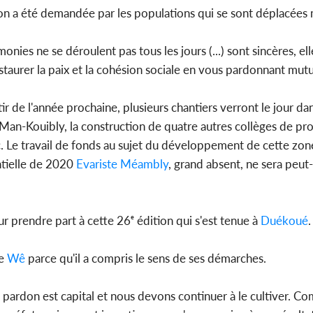
ion a été demandée par les populations qui se sont déplacées
nies ne se déroulent pas tous les jours (...) sont sincères, ell
estaurer la paix et la cohésion sociale en vous pardonnant mut
ir de l'année prochaine, plusieurs chantiers verront le jour da
an-Kouibly, la construction de quatre autres collèges de prox
lic. Le travail de fonds au sujet du développement de cette zo
entielle de 2020
Evariste Méambly
, grand absent, ne sera peut
r prendre part à cette 26ᵉ édition qui s'est tenue à
Duékoué
.
le
Wê
parce qu'il a compris le sens de ses démarches.
Le pardon est capital et nous devons continuer à le cultiver. 