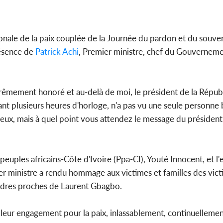
l'indépe
Ouatt
ionale de la paix couplée de la Journée du pardon et du souven
résence de
Patrick Achi
, Premier ministre, chef du Gouverneme
Côte d'Ivoi
Mamad
conseiller
xtrêmement honoré et au-delà de moi, le président de la Républ
ant plusieurs heures d'horloge, n'a pas vu une seule personne b
yeux, mais à quel point vous attendez le message du président
peuples africains-Côte d'Ivoire (Ppa-CI), Youté Innocent, et l
er ministre a rendu hommage aux victimes et familles des vic
 cadres proches de Laurent Gbagbo.
ur leur engagement pour la paix, inlassablement, continuellemen