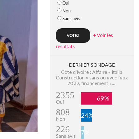
Oui
Non
Sans avis
+ Voir les
resultats
DERNIER SONDAGE
Côte d'Ivoire : Affaire « Italia
Construction » sans ou avec faux
ACD, financement «...
2355
69%
Oui
808
24%
Non
226
7%
Sans avis