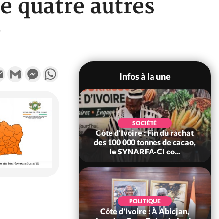
e quatre autres
é
k
tter
Email
Gmail
Messenger
WhatsApp
Infos à la une
POLITIQUE
SOCIÉTÉ
re : Fête nationale,
Côte d'Ivoire : Fin du rachat
Ouattara accorde
des 100 000 tonnes de cacao,
âce à 4 661...
le SYNARFA-CI co...
POLITIQUE
d'Ivoire : 66è
POLITIQUE
versaire de
Côte d'Ivoire : À Abidjan,