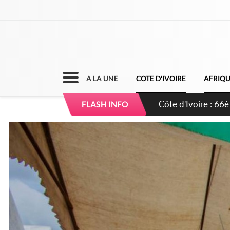
A LA UNE
COTE D'IVOIRE
AFRIQ
Côte d'Ivoire : À A
FLASH INFO
développement de