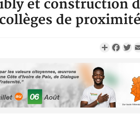
bly et construction d
collèges de proximit
Partager
Faceboo
Twi
Côte d'Ivoi
Alassane 
la gr
Côte 
anni