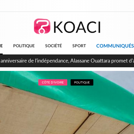
COMMUNIQUÉS
UE
POLITIQUE
SOCIÉTÉ
SPORT
bidjan, Amadou Oury Bah admire le modèle ivoirien et veut s'e
 la Guinée
CÔTE D'IVOIRE
POLITIQUE