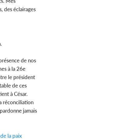
ats. Mes
, des éclairages
.
 présence de nos
mes à la 26e
tre le président
table de ces
ient à César.
 réconciliation
 pardonne jamais
de la paix