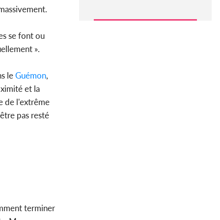
 massivement.
es se font ou
uellement ».
ns le
Guémon
,
imité et la
ne de l'extrême
-être pas resté
Comment terminer