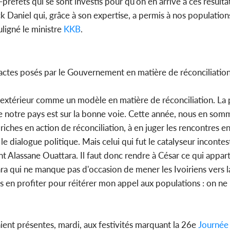
-préfets qui se sont investis pour qu'on en arrive à ces résult
niel qui, grâce à son expertise, a permis à nos populations
uligné le ministre
KKB
.
s actes posés par le Gouvernement en matière de réconciliation
 l'extérieur comme un modèle en matière de réconciliation. La
ue notre pays est sur la bonne voie. Cette année, nous en som
iches en action de réconciliation, à en juger les rencontres en
e dialogue politique. Mais celui qui fut le catalyseur incontes
t Alassane Ouattara. Il faut donc rendre à César ce qui appart
qui ne manque pas d'occasion de mener les Ivoiriens vers la
s en profiter pour réitérer mon appel aux populations : on ne
ient présentes, mardi, aux festivités marquant la 26e
Journée 