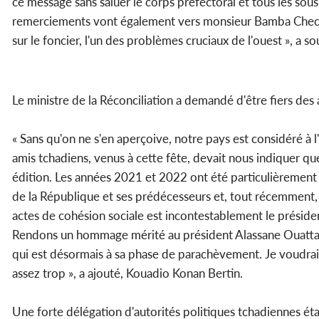
ce message sans saluer le corps préfectoral et tous les sous
remerciements vont également vers monsieur Bamba Check Da
sur le foncier, l'un des problèmes cruciaux de l'ouest », a so
Le ministre de la Réconciliation a demandé d'être fiers de
« Sans qu'on ne s'en aperçoive, notre pays est considéré à
amis tchadiens, venus à cette fête, devait nous indiquer q
édition. Les années 2021 et 2022 ont été particulièrement r
de la République et ses prédécesseurs et, tout récemment, l
actes de cohésion sociale est incontestablement le présiden
Rendons un hommage mérité au président Alassane Ouattara 
qui est désormais à sa phase de parachèvement. Je voudrai
assez trop », a ajouté, Kouadio Konan Bertin.
Une forte délégation d'autorités politiques tchadiennes éta