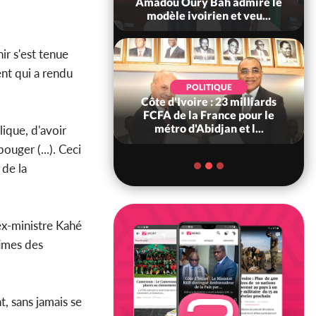
ndance, Alassane
Amadou Oury Bah admire le
ara prome...
modèle ivoirien et veu...
ir s'est tenue
nt qui a rendu
POLITIQUE
POLITIQUE
re : Décrispation ?
Côte d'Ivoire : 23 milliards
ou Traoré ex
FCFA de la France pour le
 de Soro a recou...
métro d'Abidjan et l...
ique, d'avoir
ouger (...). Ceci
 de la
'ex-ministre Kahé
times des
t, sans jamais se