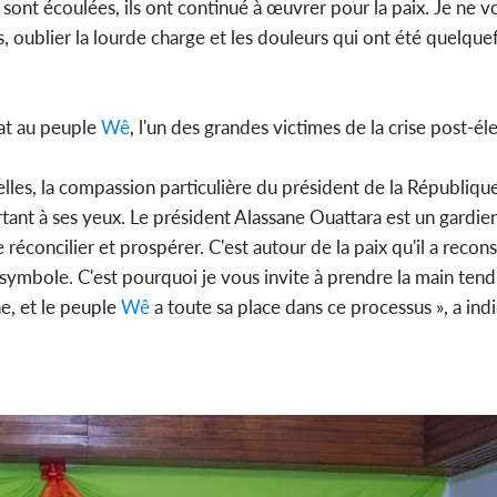
 sont écoulées, ils ont continué à œuvrer pour la paix. Je ne vo
, oublier la lourde charge et les douleurs qui ont été quelqu
tat au peuple
Wê
, l'un des grandes victimes de la crise post-él
nelles, la compassion particulière du président de la Républiqu
tant à ses yeux. Le président Alassane Ouattara est un gardien 
e réconcilier et prospérer. C'est autour de la paix qu'il a recons
n symbole. C'est pourquoi je vous invite à prendre la main ten
he, et le peuple
Wê
a toute sa place dans ce processus », a ind