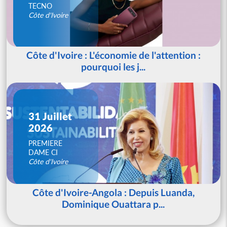
TECNO
Côte d'Ivoire
Côte d'Ivoire : L'économie de l'attention :
pourquoi les j...
31 Juillet
2026
PREMIERE
DAME CI
Côte d'Ivoire
Côte d'Ivoire-Angola : Depuis Luanda,
Dominique Ouattara p...