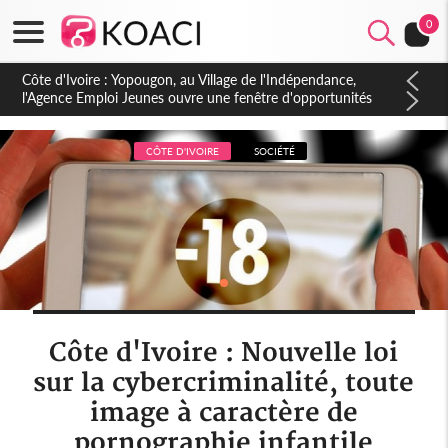
0
Côte d'Ivoire : CHU de Treichville, après la fronde, les agents
contractuels obtiennent un accord avec la direction sur les
arriérés du SMIG 2023
CÔTE D'IVOIRE
SOCIÉTÉ
Côte d'Ivoire : Nouvelle loi
sur la cybercriminalité, toute
image à caractère de
pornographie infantile