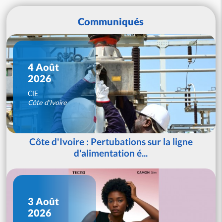
Communiqués
4 Août
2026
CIE
Côte d'Ivoire
Côte d'Ivoire : Pertubations sur la ligne
d'alimentation é...
3 Août
2026