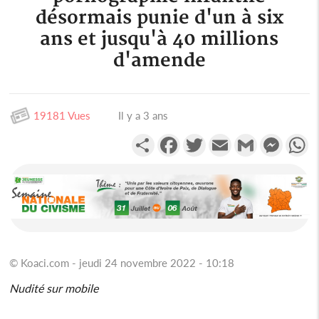
désormais punie d'un à six
ans et jusqu'à 40 millions
d'amende
19181 Vues
Il y a 3 ans
Partager
Facebook
Twitter
Email
Gmail
Messen
W
© Koaci.com - jeudi 24 novembre 2022 - 10:18
Nudité sur mobile