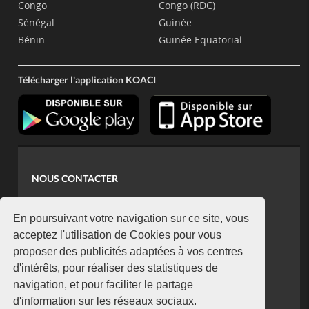
Congo
Congo (RDC)
Sénégal
Guinée
Bénin
Guinée Equatorial
Télécharger l'application KOACI
NOUS CONTACTER
contact@koaci.com
koaci@yahoo.fr
En poursuivant votre navigation sur ce site, vous
+225 07 08 85 52 93
acceptez l'utilisation de Cookies pour vous
proposer des publicités adaptées à vos centres
d'intérêts, pour réaliser des statistiques de
NEWSLETTER
navigation, et pour faciliter le partage
Restez connecté via notre newsletter
d'information sur les réseaux sociaux.