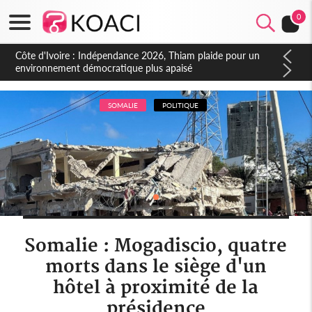
0
Côte d'Ivoire : Concours INFAS 2026, les convocations
seront disponibles à compter du samedi
SOMALIE
POLITIQUE
Somalie : Mogadiscio, quatre
morts dans le siège d'un
hôtel à proximité de la
présidence