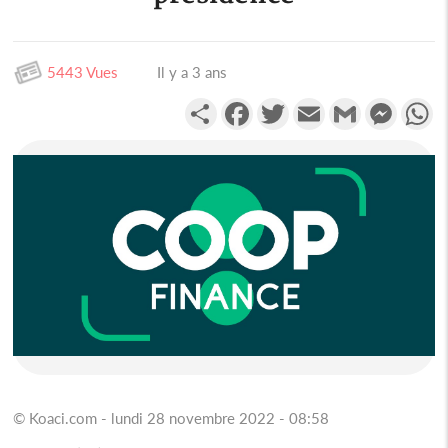
5443 Vues
Il y a 3 ans
Partager
Facebook
Twitter
Email
Gmail
Messen
W
© Koaci.com - lundi 28 novembre 2022 - 08:58