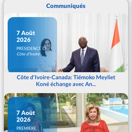
Communiqués
7 Août
2026
PRESIDENCE CI
Côte d'Ivoire
Côte d'Ivoire-Canada: Tiémoko Meyliet
Koné échange avec An...
7 Août
2026
PREMIERE