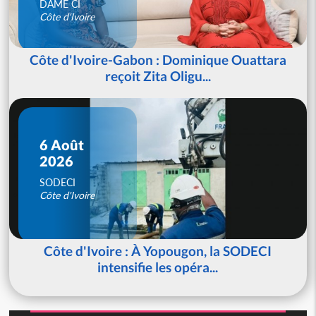
DAME CI
Côte d'Ivoire
Côte d'Ivoire-Gabon : Dominique Ouattara
reçoit Zita Oligu...
6 Août
2026
SODECI
Côte d'Ivoire
Côte d'Ivoire : À Yopougon, la SODECI
intensifie les opéra...