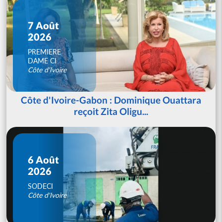
7 Août
2026
PREMIERE
DAME CI
Côte d'Ivoire
Côte d'Ivoire-Gabon : Dominique Ouattara
reçoit Zita Oligu...
6 Août
2026
SODECI
Côte d'Ivoire