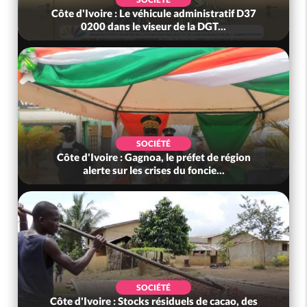
Côte d'Ivoire : Le véhicule administratif D37
Côte d
0200 dans le viseur de la DGT...
SOCIÉTÉ
Côte d'Ivoire : Gagnoa, le préfet de région
Côte
alerte sur les crises du foncie...
r
SOCIÉTÉ
Côte d'Ivoire : Stocks résiduels de cacao, des
Côte d'