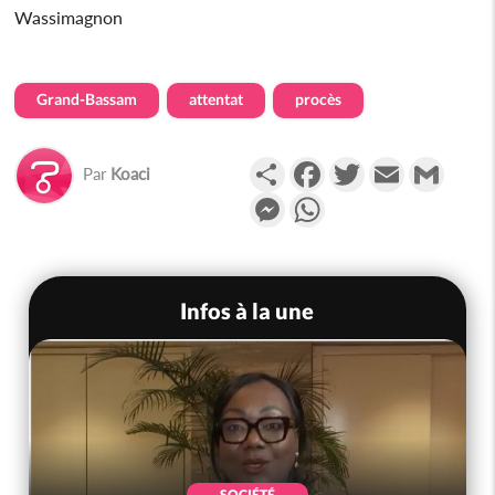
Wassimagnon
Grand-Bassam
attentat
procès
Partager
Facebook
Twitter
Email
Gmail
Par
Koaci
Messenger
WhatsApp
Infos à la une
SOCIÉTÉ