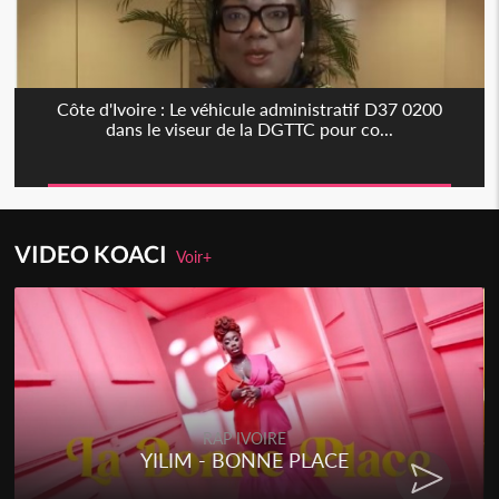
Côte d'Ivoire : Le véhicule administratif D37 0200
dans le viseur de la DGTTC pour co...
VIDEO KOACI
Voir+
RE
RAP IVOIRE
NE PLACE
RENARD BARAKISSA 
CHAT