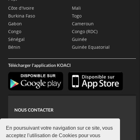
Côte d'Ivoire
Mali
Burkina Faso
Togo
Gabon
Cameroun
Congo
Congo (RDC)
Sénégal
Guinée
Bénin
Guinée Equatorial
Télécharger l'application KOACI
NOUS CONTACTER
contact@koaci.com
koaci@yahoo.fr
En poursuivant votre navigation sur ce site, vous
+225 07 08 85 52 93
acceptez l'utilisation de Cookies pour vous