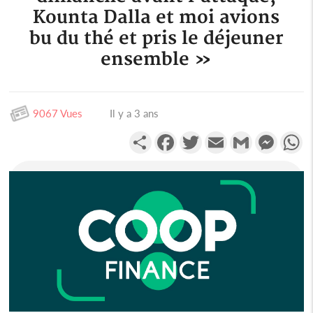
Kounta Dalla et moi avions
bu du thé et pris le déjeuner
ensemble »
9067 Vues
Il y a 3 ans
Partager
Facebook
Twitter
Email
Gmail
Messen
W