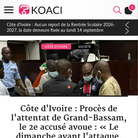
0
Côte d'Ivoire : Indépendance à Blahou, le sous-préfet : « La
fête nous invite à mesurer le chemin parcouru et à renouveler
notre engagement collectif en faveur du développement »
CÔTE D'IVOIRE
SOCIÉTÉ
Côte d'Ivoire : Procès de
l'attentat de Grand-Bassam,
le 2e accusé avoue : « Le
dimanche avant l'attaque,