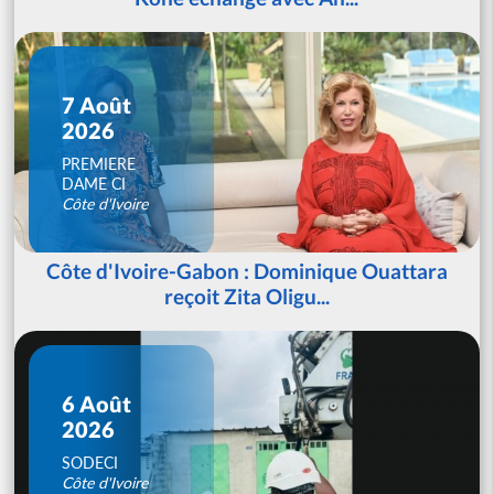
7 Août
2026
PREMIERE
DAME CI
Côte d'Ivoire
Côte d'Ivoire-Gabon : Dominique Ouattara
reçoit Zita Oligu...
6 Août
2026
SODECI
Côte d'Ivoire