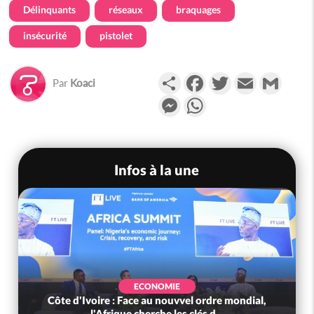
Délinquants
réseaux
braquages
insécurité
pistolet
Partager
Facebook
Twitter
Email
Gmail
Par
Koaci
Messenger
WhatsApp
Infos à la une
ECONOMIE
Côte d'Ivoire : Face au nouvvel ordre mondial,
l'Afrique cherche les clés d...