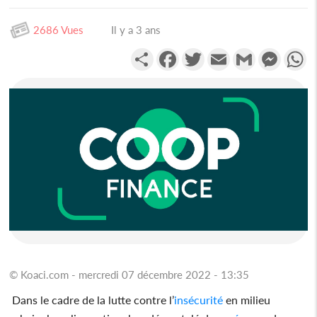
2686 Vues
Il y a 3 ans
Partager
Facebook
Twitter
Email
Gmail
Messen
W
© Koaci.com - mercredi 07 décembre 2022 - 13:35
Dans le cadre de la lutte contre l’
insécurité
en milieu