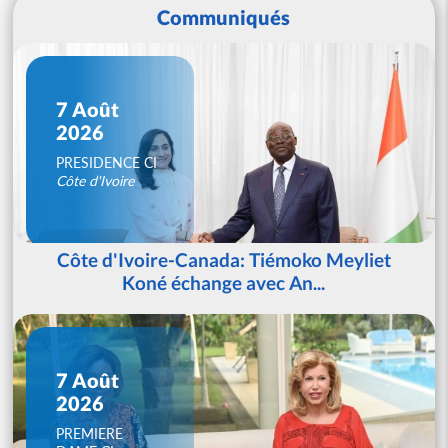
Communiqués
7 Août
2026
PRESIDENCE CI
Côte d'Ivoire
Côte d'Ivoire-Canada: Tiémoko Meyliet
Koné échange avec An...
7 Août
2026
PREMIERE