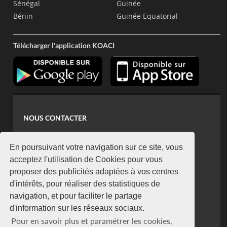
Sénégal
Guinée
Bénin
Guinée Equatorial
Télécharger l'application KOACI
NOUS CONTACTER
contact@koaci.com
koaci@yahoo.fr
En poursuivant votre navigation sur ce site, vous
+225 07 08 85 52 93
acceptez l'utilisation de Cookies pour vous
proposer des publicités adaptées à vos centres
d'intérêts, pour réaliser des statistiques de
NEWSLETTER
navigation, et pour faciliter le partage
Restez connecté via notre newsletter
d'information sur les réseaux sociaux.
S'abonner
Pour en savoir plus et paramétrer les cookies,