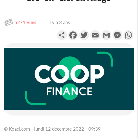
5271 Vues
Il y a 3 ans
Partager
Facebook
Twitter
Email
Gmail
Messen
W
© Koaci.com - lundi 12 décembre 2022 - 09:39