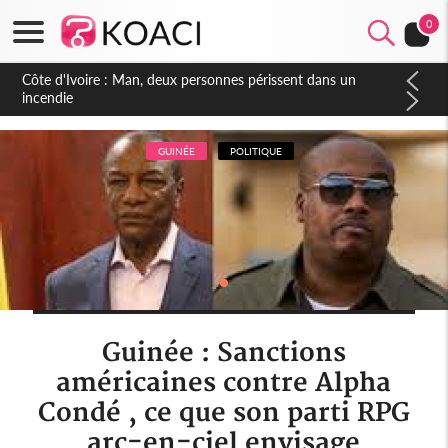
0
Côte d'Ivoire : Séileu, la célébration de la fête nationale
transformée en vaste campagne contre les produits
dépigmentants dangereux
GUINÉE
POLITIQUE
Guinée : Sanctions
américaines contre Alpha
Condé , ce que son parti RPG
arc-en-ciel envisage