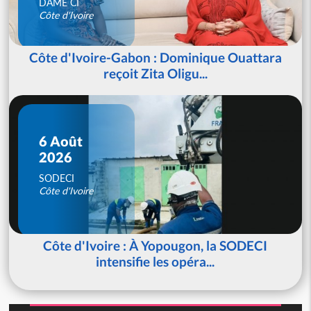
DAME CI
Côte d'Ivoire
Côte d'Ivoire-Gabon : Dominique Ouattara
reçoit Zita Oligu...
6 Août
2026
SODECI
Côte d'Ivoire
Côte d'Ivoire : À Yopougon, la SODECI
intensifie les opéra...