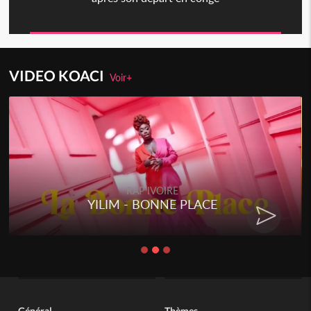
VIDEO KOACI
Voir+
RAP IVOIRE
YILIM - BONNE PLACE
Général
Thèmes