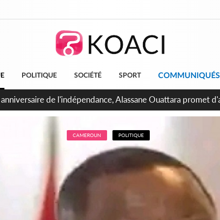
COMMUNIQUÉS
UE
POLITIQUE
SOCIÉTÉ
SPORT
bidjan, Amadou Oury Bah admire le modèle ivoirien et veut s'e
 la Guinée
CAMEROUN
POLITIQUE