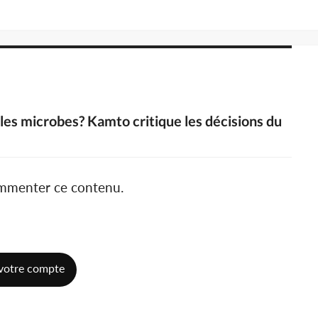
es microbes? Kamto critique les décisions du
ommenter ce contenu.
votre compte