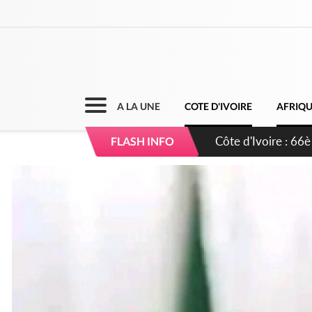
A LA UNE
COTE D'IVOIRE
AFRIQ
Côte d'Ivoire : À A
FLASH INFO
développement de