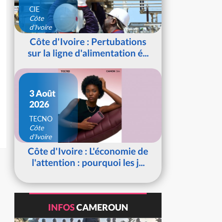
CIE
Côte
d'Ivoire
Côte d'Ivoire : Pertubations
sur la ligne d'alimentation é...
3 Août
2026
TECNO
Côte
d'Ivoire
Côte d'Ivoire : L'économie de
l'attention : pourquoi les j...
INFOS
CAMEROUN