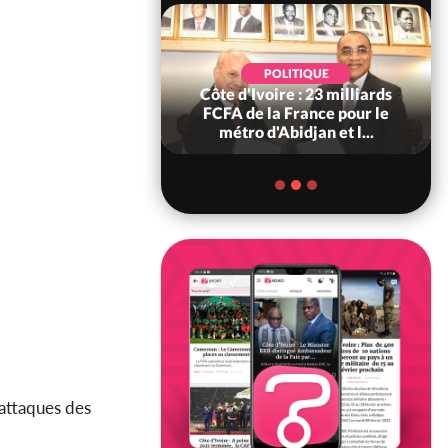
POLITIQUE
POLITIQUE
re : Décrispation ?
Côte d'Ivoire : 23 milliards
ou Traoré ex
FCFA de la France pour le
 de Soro a recou...
métro d'Abidjan et l...
 attaques des