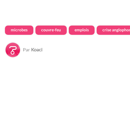
microbes
couvre-feu
emplois
crise anglopho
Par
Koaci