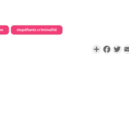
ne
stupéfiants criminalité
Partager
Faceboo
Twi