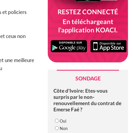
RESTEZ CONNECTÉ
 et policiers
En téléchargeant
l'application KOACI.
 et ceux non
et une meilleure
u
SONDAGE
Côte d'Ivoire: Etes-vous
surpris par le non-
renouvellement du contrat de
Emerse Faé ?
Oui
Non