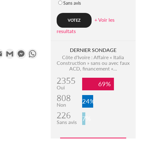
Sans avis
+ Voir les
resultats
DERNIER SONDAGE
k
tter
Email
Gmail
Messenger
WhatsApp
Côte d'Ivoire : Affaire « Italia
Construction » sans ou avec faux
ACD, financement «...
2355
69%
Oui
808
24%
Non
226
7%
Sans avis