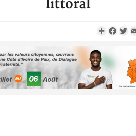
littoral
Partager
Faceboo
Twi
Côte d'Ivoi
Alassane 
la gr
Côte 
anni
l'indépe
Ouatt