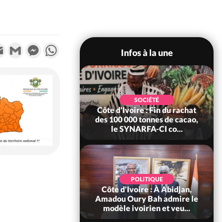
k
tter
Email
Gmail
Messenger
WhatsApp
Infos à la une
POLITIQUE
SOCIÉTÉ
re : Fête nationale,
Côte d'Ivoire : Fin du rachat
Ouattara accorde
des 100 000 tonnes de cacao,
âce à 4 661...
le SYNARFA-CI co...
POLITIQUE
d'Ivoire : 66è
POLITIQUE
versaire de
Côte d'Ivoire : À Abidjan,
ndance, Alassane
Amadou Oury Bah admire le
ara prome...
modèle ivoirien et veu...