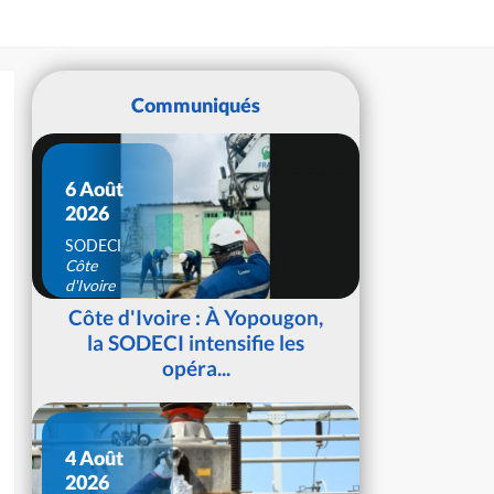
Communiqués
6 Août
2026
SODECI
Côte
d'Ivoire
Côte d'Ivoire : À Yopougon,
la SODECI intensifie les
opéra...
4 Août
2026