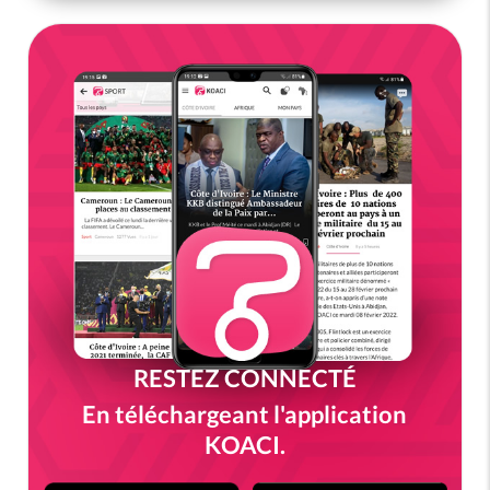
RESTEZ CONNECTÉ
En téléchargeant l'application
KOACI.