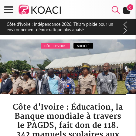
0
Côte d'Ivoire : Concours INFAS 2026, les convocations
seront disponibles à compter du samedi
CÔTE D'IVOIRE
SOCIÉTÉ
Côte d'Ivoire : Éducation, la
Banque mondiale à travers
le PAGDS, fait don de 118.
342 manuels scolaires aux