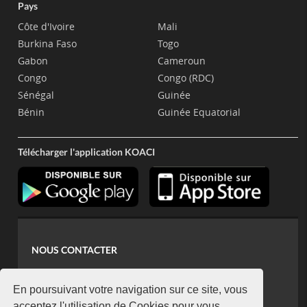
Pays
Côte d'Ivoire
Mali
Burkina Faso
Togo
Gabon
Cameroun
Congo
Congo (RDC)
Sénégal
Guinée
Bénin
Guinée Equatorial
Télécharger l'application KOACI
NOUS CONTACTER
contact@koaci.com
koaci@yahoo.fr
En poursuivant votre navigation sur ce site, vous
acceptez l'utilisation de Cookies pour vous