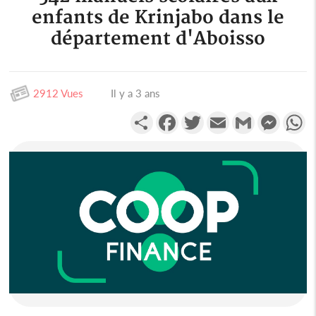
enfants de Krinjabo dans le
département d'Aboisso
2912 Vues
Il y a 3 ans
Partager
Facebook
Twitter
Email
Gmail
Messen
W