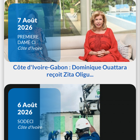
7 Août
2026
PREMIERE
DAME CI
Côte d'Ivoire
Côte d'Ivoire-Gabon : Dominique Ouattara
reçoit Zita Oligu...
6 Août
2026
SODECI
Côte d'Ivoire