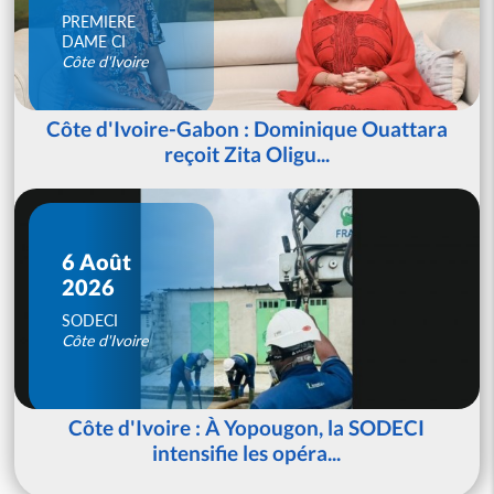
PREMIERE
DAME CI
Côte d'Ivoire
Côte d'Ivoire-Gabon : Dominique Ouattara
reçoit Zita Oligu...
6 Août
2026
SODECI
Côte d'Ivoire
Côte d'Ivoire : À Yopougon, la SODECI
intensifie les opéra...