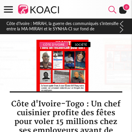
0
Côte d'Ivoire : Indépendance 2026, Thiam plaide pour un
environnement démocratique plus apaisé
CÔTE D'IVOIRE
SOCIÉTÉ
Côte d'Ivoire-Togo : Un chef
cuisinier profite des fêtes
pour voler 15 millions chez
ses employeurs avant de