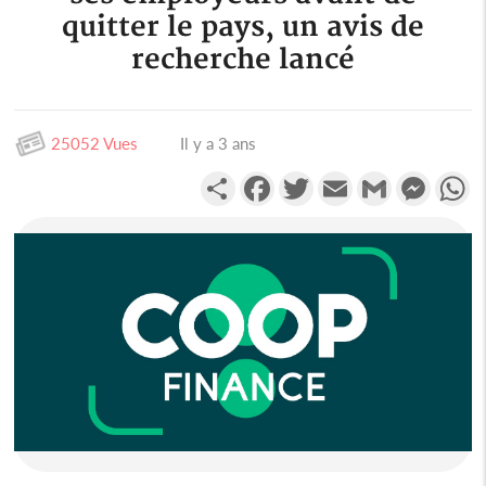
quitter le pays, un avis de
recherche lancé
25052 Vues
Il y a 3 ans
Partager
Facebook
Twitter
Email
Gmail
Messen
W