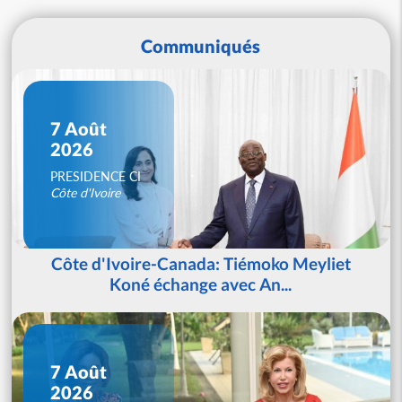
Communiqués
7 Août
2026
PRESIDENCE CI
Côte d'Ivoire
Côte d'Ivoire-Canada: Tiémoko Meyliet
Koné échange avec An...
7 Août
2026