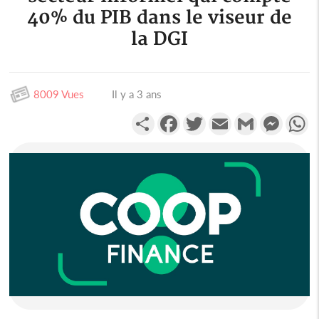
40% du PIB dans le viseur de
la DGI
8009 Vues
Il y a 3 ans
Partager
Facebook
Twitter
Email
Gmail
Messen
W