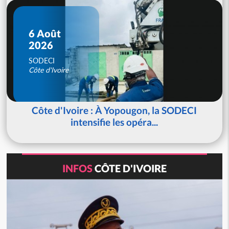
6 Août
2026
SODECI
Côte d'Ivoire
Côte d'Ivoire : À Yopougon, la SODECI
intensifie les opéra...
INFOS
CÔTE D'IVOIRE