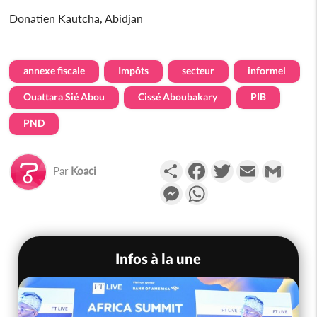
Donatien Kautcha, Abidjan
annexe fiscale
Impôts
secteur
informel
Ouattara Sié Abou
Cissé Aboubakary
PIB
PND
Partager
Facebook
Twitter
Email
Gmail
Par
Koaci
Messenger
WhatsApp
Infos à la une