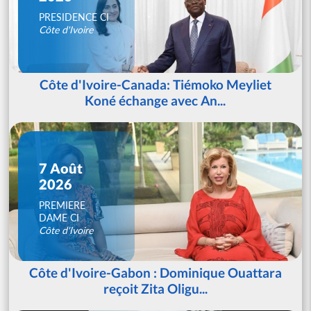
PRESIDENCE CI
Côte d'Ivoire
Côte d'Ivoire-Canada: Tiémoko Meyliet
Koné échange avec An...
7 Août
2026
PREMIERE
DAME CI
Côte d'Ivoire
Côte d'Ivoire-Gabon : Dominique Ouattara
reçoit Zita Oligu...