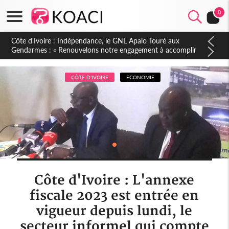
0
Sierra Leone : Un projet de réforme constitutionnelle en
gestation, points clés des amendements, un exclu d'avance
CÔTE D'IVOIRE
ECONOMIE
Côte d'Ivoire : L'annexe
fiscale 2023 est entrée en
vigueur depuis lundi, le
secteur informel qui compte