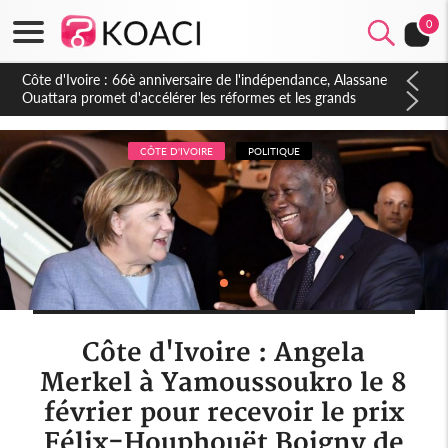
0
Côte d'Ivoire : À Abidjan, Amadou Oury Bah admire le modèle
ivoirien et veut s'en inspirer pour accélérer le développement
de la Guinée
CÔTE D'IVOIRE
POLITIQUE
Côte d'Ivoire : Angela
Merkel à Yamoussoukro le 8
février pour recevoir le prix
Félix-Houphouët Boigny de