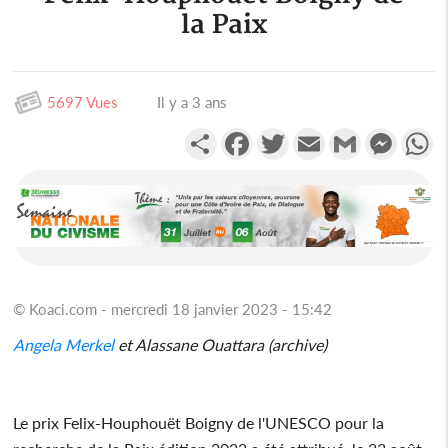
la Paix
5697 Vues
Il y a 3 ans
Partager
Facebook
Twitter
Email
Gmail
Messen
W
© Koaci.com - mercredi 18 janvier 2023 - 15:42
Angela Merkel
et Alassane Ouattara (archive)
Le prix Felix-Houphouët Boigny de l'UNESCO pour la