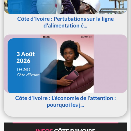
Côte d'Ivoire : Pertubations sur la ligne
d'alimentation é...
3 Août
2026
TECNO
Côte d'Ivoire
Côte d'Ivoire : L'économie de l'attention :
pourquoi les j...