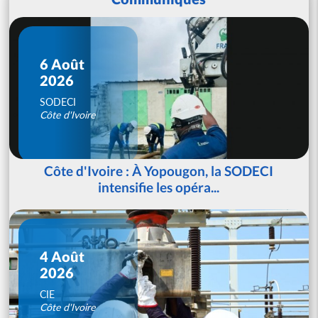
6 Août
2026
SODECI
Côte d'Ivoire
Côte d'Ivoire : À Yopougon, la SODECI
intensifie les opéra...
4 Août
2026
CIE
Côte d'Ivoire