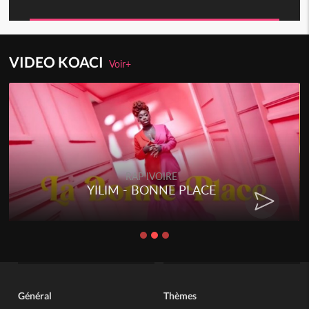
VIDEO KOACI
Voir+
RAP IVOIRE
YILIM - BONNE PLACE
Général
Thèmes