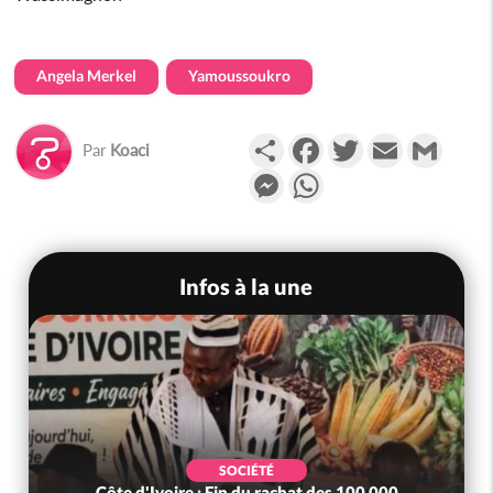
Angela Merkel
Yamoussoukro
Partager
Facebook
Twitter
Email
Gmail
Par
Koaci
Messenger
WhatsApp
Infos à la une
SOCIÉTÉ
Côte d'Ivoire : Fin du rachat des 100 000