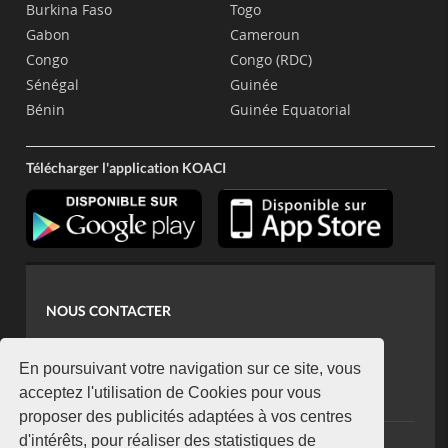
Burkina Faso
Togo
Gabon
Cameroun
Congo
Congo (RDC)
Sénégal
Guinée
Bénin
Guinée Equatorial
Télécharger l'application KOACI
NOUS CONTACTER
contact@koaci.com
koaci@yahoo.fr
En poursuivant votre navigation sur ce site, vous
+225 07 08 85 52 93
acceptez l'utilisation de Cookies pour vous
proposer des publicités adaptées à vos centres
d'intérêts, pour réaliser des statistiques de