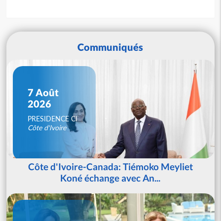
Communiqués
7 Août
2026
PRESIDENCE CI
Côte d'Ivoire
Côte d'Ivoire-Canada: Tiémoko Meyliet
Koné échange avec An...