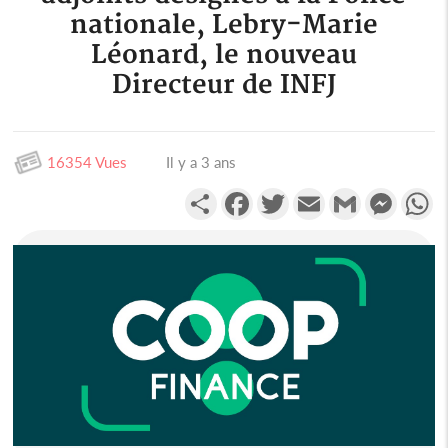
nationale, Lebry-Marie
Léonard, le nouveau
Directeur de INFJ
16354 Vues
Il y a 3 ans
Partager
Facebook
Twitter
Email
Gmail
Messen
W