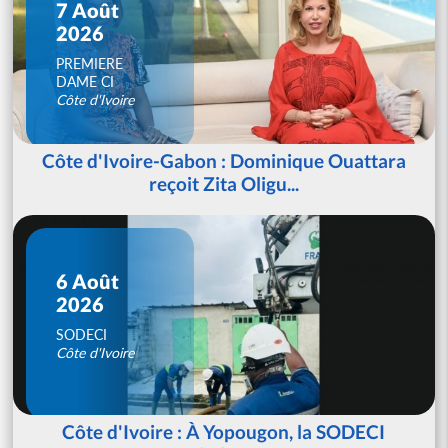
7 Août
2026
PREMIERE
DAME CI
Côte d'Ivoire
Côte d'Ivoire-Gabon : Dominique Ouattara
reçoit Zita Oligu...
6 Août
2026
SODECI
Côte d'Ivoire
Côte d'Ivoire : À Yopougon, la SODECI