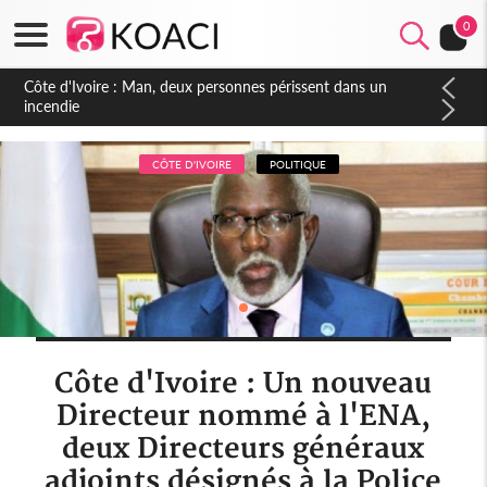
0
Côte d'Ivoire : Séileu, la célébration de la fête nationale
transformée en vaste campagne contre les produits
dépigmentants dangereux
CÔTE D'IVOIRE
POLITIQUE
Côte d'Ivoire : Un nouveau
Directeur nommé à l'ENA,
deux Directeurs généraux
adjoints désignés à la Police