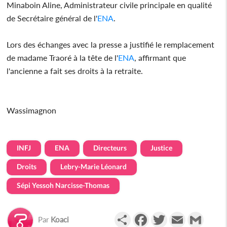
Minaboin Aline, Administrateur civile principale en qualité
de Secrétaire général de l'
ENA
.
Lors des échanges avec la presse a justifié le remplacement
de madame Traoré à la tête de l'
ENA
, affirmant que
l'ancienne a fait ses droits à la retraite.
Wassimagnon
INFJ
ENA
Directeurs
Justice
Droits
Lebry-Marie Léonard
Sépi Yessoh Narcisse-Thomas
Partager
Facebook
Twitter
Email
Gmail
Par
Koaci