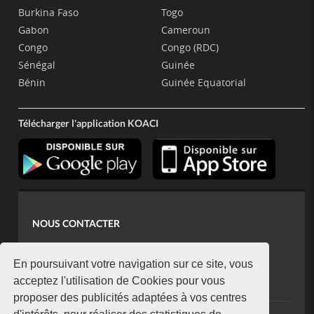
Burkina Faso
Togo
Gabon
Cameroun
Congo
Congo (RDC)
Sénégal
Guinée
Bénin
Guinée Equatorial
Télécharger l'application KOACI
NOUS CONTACTER
contact@koaci.com
koaci@yahoo.fr
En poursuivant votre navigation sur ce site, vous
+225 07 08 85 52 93
acceptez l'utilisation de Cookies pour vous
proposer des publicités adaptées à vos centres