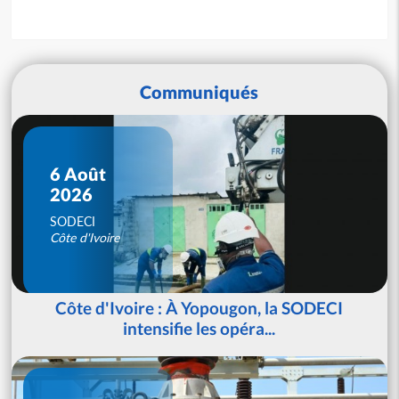
Communiqués
6 Août
2026
SODECI
Côte d'Ivoire
Côte d'Ivoire : À Yopougon, la SODECI
intensifie les opéra...