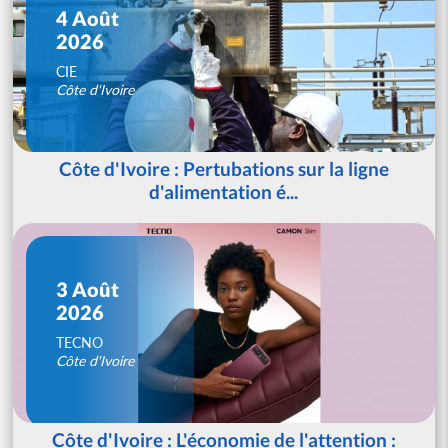
4 Août
2026
CIE
Côte d'Ivoire
Côte d'Ivoire : Pertubations sur la ligne
d'alimentation é...
3 Août
2026
TECNO
Côte d'Ivoire
Côte d'Ivoire : L'économie de l'attention :