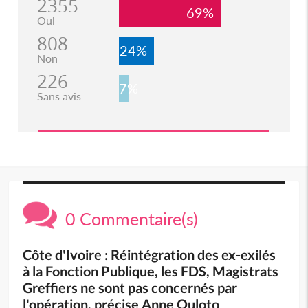
2355
69%
Oui
808
24%
Non
226
7%
Sans avis
0 Commentaire(s)
Côte d'Ivoire : Réintégration des ex-exilés
à la Fonction Publique, les FDS, Magistrats
Greffiers ne sont pas concernés par
l'opération, précise Anne Ouloto