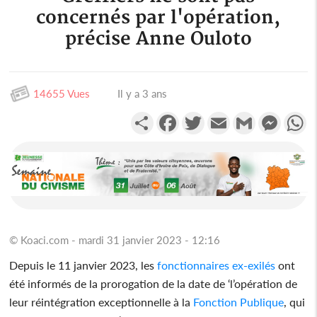
concernés par l'opération,
précise Anne Ouloto
14655 Vues
Il y a 3 ans
Partager
Facebook
Twitter
Email
Gmail
Messen
W
© Koaci.com - mardi 31 janvier 2023 - 12:16
Depuis le 11 janvier 2023, les
fonctionnaires
ex-exilés
ont
été informés de la prorogation de la date de ‘l’opération de
leur réintégration exceptionnelle à la
Fonction Publique
, qui