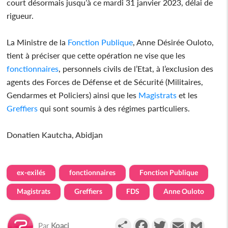
court désormais jusqu’à ce mardi 31 janvier 2023, délai de
rigueur.
La Ministre de la
Fonction Publique
, Anne Désirée Ouloto,
tient à préciser que cette opération ne vise que les
fonctionnaires
, personnels civils de l’Etat, à l’exclusion des
agents des Forces de Défense et de Sécurité (Militaires,
Gendarmes et Policiers) ainsi que les
Magistrats
et les
Greffiers
qui sont soumis à des régimes particuliers.
Donatien Kautcha, Abidjan
ex-exilés
fonctionnaires
Fonction Publique
Magistrats
Greffiers
FDS
Anne Ouloto
Partager
Facebook
Twitter
Email
Gmail
Par
Koaci