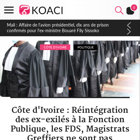
0
Nigeria : Le Togo et le Cameroun principaux acheteurs des
produits de la raffinerie Dangote en juillet
CÔTE D'IVOIRE
POLITIQUE
Côte d'Ivoire : Réintégration
des ex-exilés à la Fonction
Publique, les FDS, Magistrats
Greffiers ne sont pas