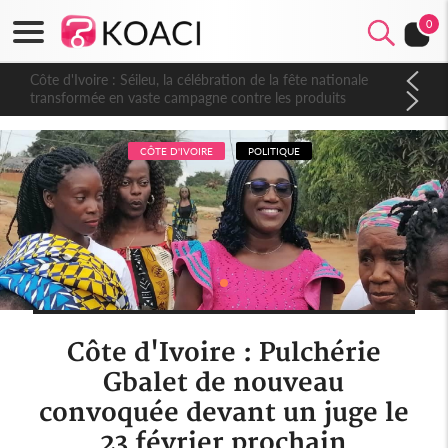
0
Côte d'Ivoire : Séileu, la célébration de la fête nationale
transformée en vaste campagne contre les produits
dépigmentants dangereux
CÔTE D'IVOIRE
POLITIQUE
Côte d'Ivoire : Pulchérie
Gbalet de nouveau
convoquée devant un juge le
23 février prochain