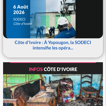
6 Août
2026
SODECI
Côte d'Ivoire
Côte d'Ivoire : À Yopougon, la SODECI
intensifie les opéra...
INFOS
CÔTE D'IVOIRE