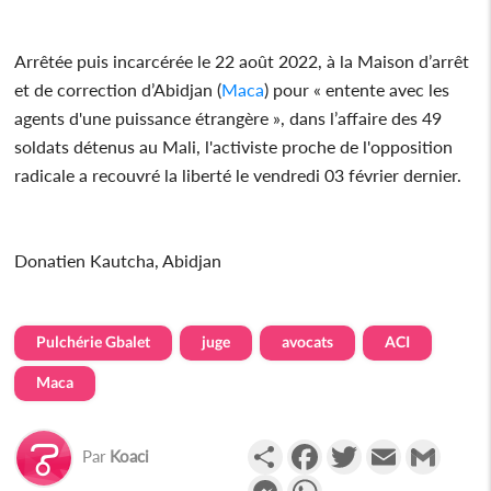
Arrêtée puis incarcérée le 22 août 2022, à la Maison d’arrêt
et de correction d’Abidjan (
Maca
) pour « entente avec les
agents d'une puissance étrangère », dans l’affaire des 49
soldats détenus au Mali, l'activiste proche de l'opposition
radicale a recouvré la liberté le vendredi 03 février dernier.
Donatien Kautcha, Abidjan
Pulchérie Gbalet
juge
avocats
ACI
Maca
Partager
Facebook
Twitter
Email
Gmail
Par
Koaci
Messenger
WhatsApp