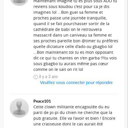
maintenant imagine tu es plus sous ADO tu
reviens sous koudou c'est pour ca je dis
imagines lol ...Bon guei sa femme et
proches passe une journée tranquille,
quand il se fait pourchasser sortir de la
cathédrale de babi on le retrouvera
massacré dans un caniveau sa femme et
ses proches pareille bon @timer tu préfères
quelle dictature celle d'ado ou gbagbo lol
...Bon maintenant toi tu es mon opposant
dit ce qui tu chantes on s'en garba !!!tu vois
sous gbagbo tu aurais même pas cœur
comme on le sait on rit lol
il y a 3 ans
Veuillez vous connecter pour répondre
Peace101
Cette clown militante encagoulée du eu
parti de pi-pi du chien ne cherche que la
pub gratuite. Elle va l'avoir et bien ! Encore
une crasseuse dont le cas aurait été