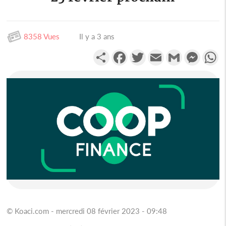
8358 Vues
Il y a 3 ans
Partager
Facebook
Twitter
Email
Gmail
Messen
W
© Koaci.com - mercredi 08 février 2023 - 09:48