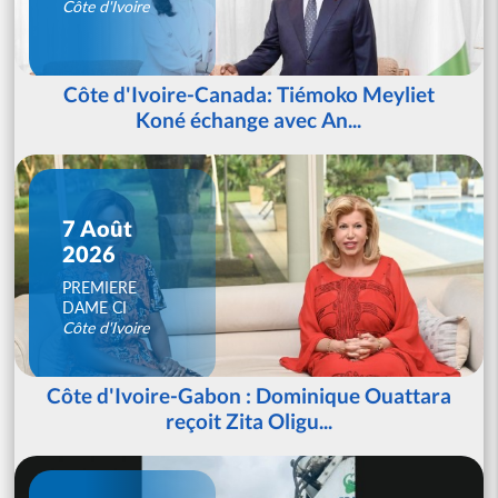
Côte d'Ivoire
Côte d'Ivoire-Canada: Tiémoko Meyliet
Koné échange avec An...
7 Août
2026
PREMIERE
DAME CI
Côte d'Ivoire
Côte d'Ivoire-Gabon : Dominique Ouattara
reçoit Zita Oligu...