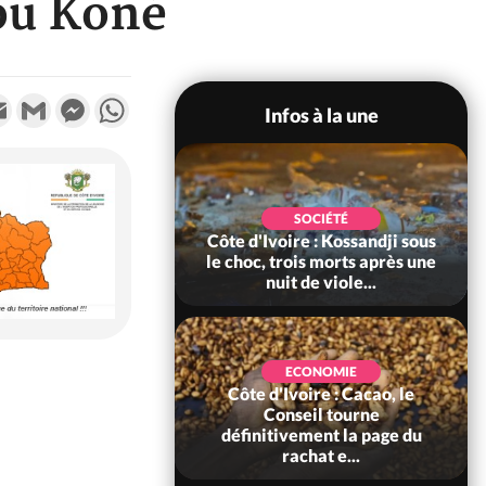
ou Koné
k
tter
Email
Gmail
Messenger
WhatsApp
Infos à la une
POLITIQUE
SOCIÉTÉ
ire : Indépendance
Côte d'Ivoire : Kossandji sous
Yopougon coeur
le choc, trois morts après une
 la célébration...
nuit de viole...
ECONOMIE
Côte d'Ivoire : Cacao, le
SOCIÉTÉ
ire : Réforme de la
Conseil tourne
té civile, le
définitivement la page du
nt valide six dé...
rachat e...