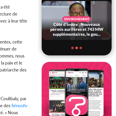
l a été
fecture de
SANTÉ
ENVIRONEMENT
avec à leur tête
Ivoire : Réforme
Côte d'Ivoire : Nouveaux
, le gouvernement
permis aurifères et 743 MW
 ses structures...
supplémentaires, le gou...
entes, cette
ntinuer de
 sommes, nous
la paix et le
patriarche des
 Coulibaly, par
he des
Sénoufo
té. « Nous