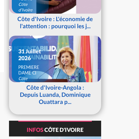
Côte
d'Ivoire
Côte d'Ivoire : L'économie de
l'attention : pourquoi les j...
31 Juillet
2026
PREMIERE
DAME CI
Côte
d'Ivoire
Côte d'Ivoire-Angola :
Depuis Luanda, Dominique
Ouattara p...
INFOS
CÔTE D'IVOIRE