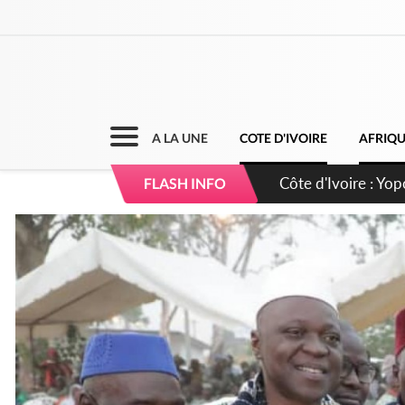
A LA UNE
COTE D'IVOIRE
AFRIQ
Côte d'Ivoire : CHU
FLASH INFO
direction sur les 