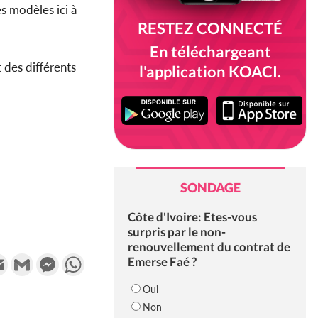
s modèles ici à
RESTEZ CONNECTÉ
En téléchargeant
t des différents
l'application KOACI.
SONDAGE
Côte d'Ivoire: Etes-vous
surpris par le non-
renouvellement du contrat de
k
tter
Email
Gmail
Messenger
WhatsApp
Emerse Faé ?
Oui
Non