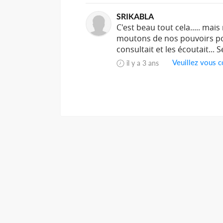
SRIKABLA
C'est beau tout cela..... mai
moutons de nos pouvoirs pol
consultait et les écoutait...
Veuillez vous c
il y a 3 ans