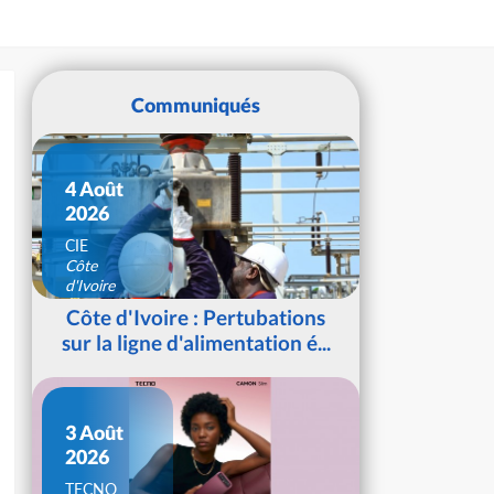
Communiqués
4 Août
2026
CIE
Côte
d'Ivoire
Côte d'Ivoire : Pertubations
sur la ligne d'alimentation é...
3 Août
2026
TECNO