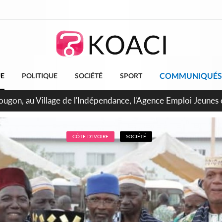
COMMUNIQUÉS
UE
POLITIQUE
SOCIÉTÉ
SPORT
 de Treichville, après la fronde, les agents contractuels obti
arriérés du SMIG 2023
CÔTE D'IVOIRE
SOCIÉTÉ