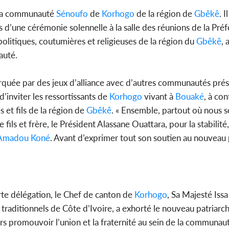
e la communauté
Sénoufo
de
Korhogo
de la région de
Gbêkê
. I
s d’une cérémonie solennelle à la salle des réunions de la Pré
politiques, coutumières et religieuses de la région du
Gbêkê
, 
Côte d'
auté.
sanitaire
modernise
rquée par des jeux d’alliance avec d’autres communautés prés
 d’inviter les ressortissants de
Korhogo
vivant à
Bouaké
, à co
s et fils de la région de
Gbêkê
. « Ensemble, partout où nous
 fils et frère, le Président Alassane Ouattara, pour la stabilité, 
madou Koné
. Avant d’exprimer tout son soutien au nouveau 
te délégation, le Chef de canton de
Korhogo
, Sa Majesté Issa
 traditionnels de Côte d’Ivoire, a exhorté le nouveau patriarc
urs promouvoir l’union et la fraternité au sein de la communau