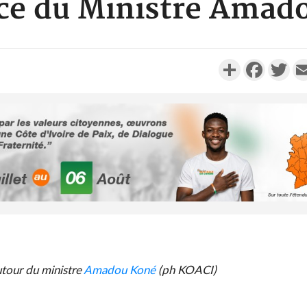
ce du Ministre Amad
Partager
Faceboo
Twi
Côte d'Ivo
2026, 
battant de
Côte d'Ivo
tour du ministre
Amadou Koné
(ph KOACI)
socié
gouverneme