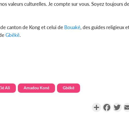
nos valeurs culturelles. Je compte sur vous. Soyez toujours de
f de canton de Kong et celui de
Bouaké
, des guides religieux e
 de
Gbêkê
.
ié Ali
Amadou Koné
Gbêkê
Partager
Faceboo
Twi