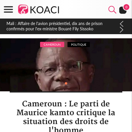
0
Nigeria : Le Togo et le Cameroun principaux acheteurs des
produits de la raffinerie Dangote en juillet
CAMEROUN
POLITIQUE
Cameroun : Le parti de
Maurice kamto critique la
situation des droits de
l'homme