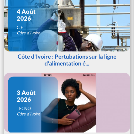
4 Août
2026
CIE
Côte d'Ivoire
Côte d'Ivoire : Pertubations sur la ligne
d'alimentation é...
3 Août
2026
TECNO
Côte d'Ivoire