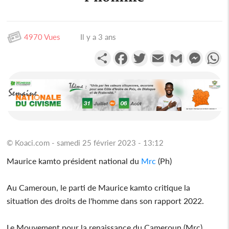
4970 Vues
Il y a 3 ans
Partager
Facebook
Twitter
Email
Gmail
Messen
W
© Koaci.com - samedi 25 février 2023 - 13:12
Maurice kamto président national du
Mrc
(Ph)
Au Cameroun, le parti de Maurice kamto critique la
situation des droits de l'homme dans son rapport 2022.
Le Mouvement pour la renaissance du Cameroun (Mrc),