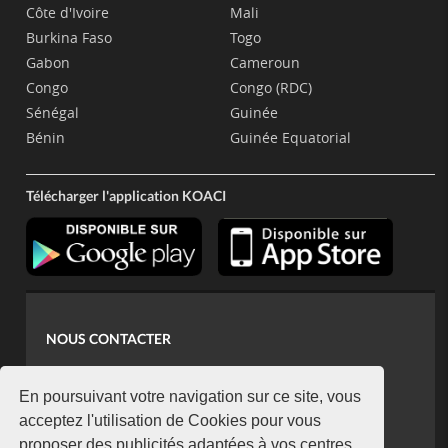
Côte d'Ivoire
Mali
Burkina Faso
Togo
Gabon
Cameroun
Congo
Congo (RDC)
Sénégal
Guinée
Bénin
Guinée Equatorial
Télécharger l'application KOACI
NOUS CONTACTER
contact@koaci.com
koaci@yahoo.fr
En poursuivant votre navigation sur ce site, vous
+225 07 08 85 52 93
acceptez l'utilisation de Cookies pour vous
proposer des publicités adaptées à vos centres