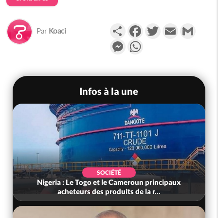
Partager
Facebook
Twitter
Email
Gmail
Par
Koaci
Messenger
WhatsApp
Infos à la une
SOCIÉTÉ
Nigeria : Le Togo et le Cameroun principaux
acheteurs des produits de la r...