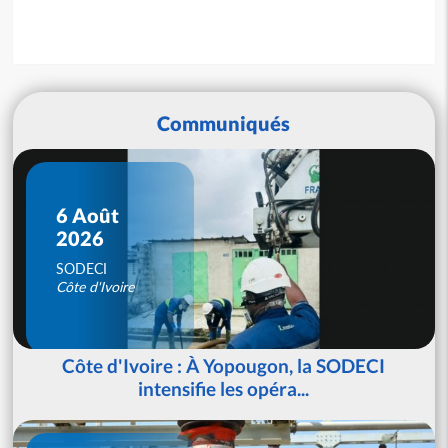
Communiqués
6 Août
2026
SODECI
Côte d'Ivoire
Côte d'Ivoire : À Yopougon, la SODECI
intensifie les opéra...