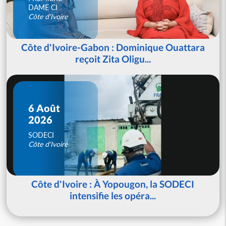
DAME CI
Côte d'Ivoire
Côte d'Ivoire-Gabon : Dominique Ouattara
reçoit Zita Oligu...
6 Août
2026
SODECI
Côte d'Ivoire
Côte d'Ivoire : À Yopougon, la SODECI
intensifie les opéra...