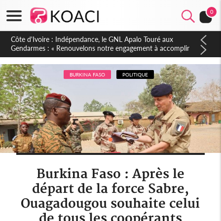
0
Sierra Leone : Un projet de réforme constitutionnelle en
gestation, points clés des amendements, un exclu d'avance
BURKINA FASO
POLITIQUE
Burkina Faso : Après le
départ de la force Sabre,
Ouagadougou souhaite celui
de tous les coopérants