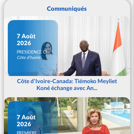
Communiqués
7 Août
2026
PRESIDENCE CI
Côte d'Ivoire
Côte d'Ivoire-Canada: Tiémoko Meyliet
Koné échange avec An...
7 Août
2026
PREMIERE