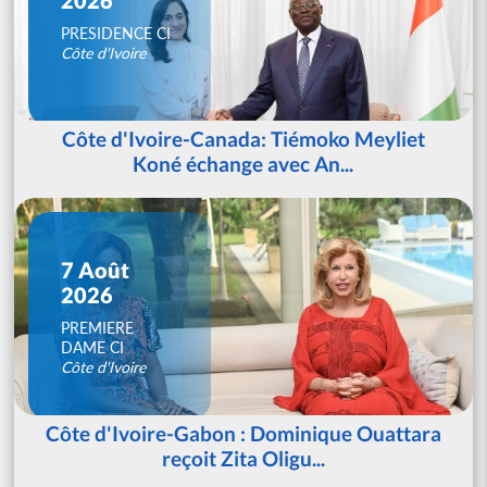
PRESIDENCE CI
Côte d'Ivoire
Côte d'Ivoire-Canada: Tiémoko Meyliet
Koné échange avec An...
7 Août
2026
PREMIERE
DAME CI
Côte d'Ivoire
Côte d'Ivoire-Gabon : Dominique Ouattara
reçoit Zita Oligu...