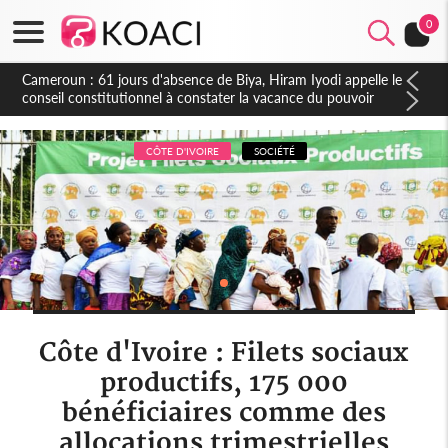
0
Côte d'Ivoire : Fin de la pagaille au PDCI-RDA, Lessiehi bannit
les mouvements sauvages
CÔTE D'IVOIRE
SOCIÉTÉ
Côte d'Ivoire : Filets sociaux
productifs, 175 000
bénéficiaires comme des
allocations trimestrielles