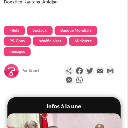
Donatien Kautcha, Abidjan
Filets
Sociaux
Banque Mondiale
PS-Gouv
bénéficiaires
Ministère
ménages
Partager
Facebook
Twitter
Email
Gmail
Par
Koaci
Messenger
WhatsApp
Infos à la une