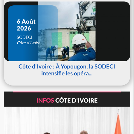
6 Août
2026
SODECI
Côte d'Ivoire
Côte d'Ivoire : À Yopougon, la SODECI
intensifie les opéra...
INFOS
CÔTE D'IVOIRE