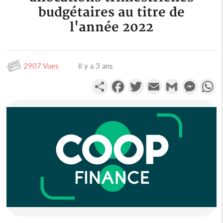
budgétaires au titre de
l'année 2022
2907 Vues
Il y a 3 ans
Partager
Facebook
Twitter
Email
Gmail
Messen
W