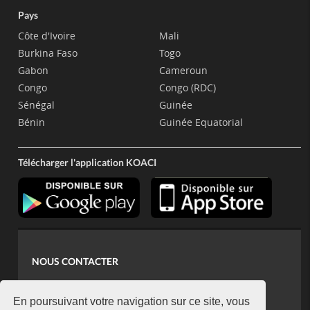
Pays
Côte d'Ivoire
Mali
Burkina Faso
Togo
Gabon
Cameroun
Congo
Congo (RDC)
Sénégal
Guinée
Bénin
Guinée Equatorial
Télécharger l'application KOACI
NOUS CONTACTER
contact@koaci.com
koaci@yahoo.fr
En poursuivant votre navigation sur ce site, vous