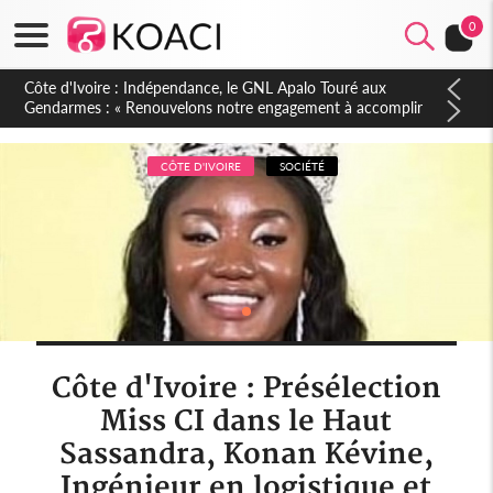
0
Sierra Leone : Un projet de réforme constitutionnelle en
gestation, points clés des amendements, un exclu d'avance
CÔTE D'IVOIRE
SOCIÉTÉ
Côte d'Ivoire : Présélection
Miss CI dans le Haut
Sassandra, Konan Kévine,
Ingénieur en logistique et