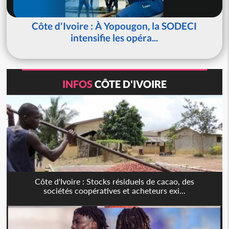
Côte d'Ivoire : À Yopougon, la SODECI
intensifie les opéra...
INFOS
CÔTE D'IVOIRE
Côte d'Ivoire : Stocks résiduels de cacao, des
sociétés coopératives et acheteurs exi...