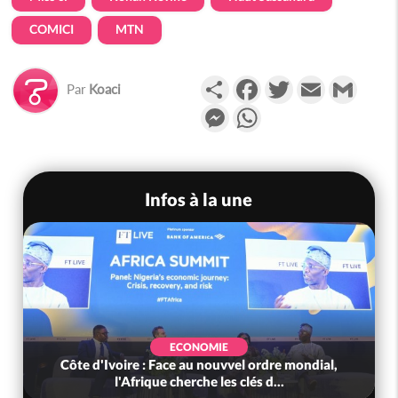
COMICI
MTN
Partager
Facebook
Twitter
Email
Gmail
Par
Koaci
Messenger
WhatsApp
Infos à la une
ECONOMIE
Côte d'Ivoire : Face au nouvvel ordre mondial,
l'Afrique cherche les clés d...