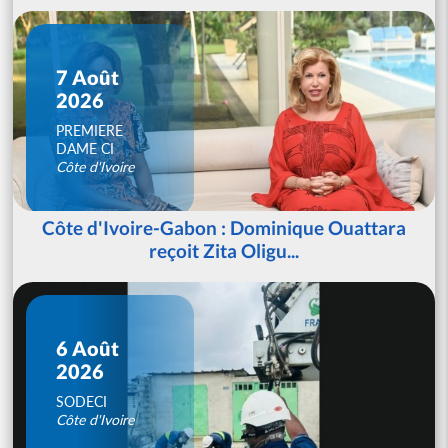
7 Août
2026
PREMIERE
DAME CI
Côte d'Ivoire
Côte d'Ivoire-Gabon : Dominique Ouattara
reçoit Zita Oligu...
6 Août
2026
SODECI
Côte d'Ivoire