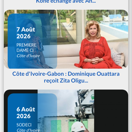
Koné échange avec An...
7 Août
2026
PREMIERE
DAME CI
Côte d'Ivoire
Côte d'Ivoire-Gabon : Dominique Ouattara
reçoit Zita Oligu...
6 Août
2026
SODECI
Côte d'Ivoire