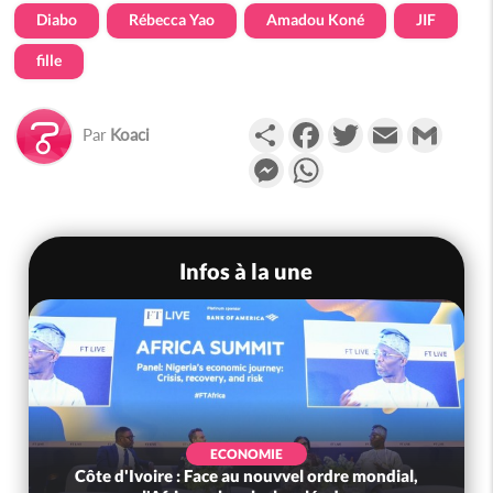
Diabo
Rébecca Yao
Amadou Koné
JIF
fille
Partager
Facebook
Twitter
Email
Gmail
Par
Koaci
Messenger
WhatsApp
Infos à la une
ECONOMIE
Côte d'Ivoire : Face au nouvvel ordre mondial,