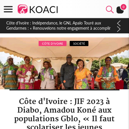
0
Sierra Leone : Un projet de réforme constitutionnelle en
gestation, points clés des amendements, un exclu d'avance
CÔTE D'IVOIRE
SOCIÉTÉ
Côte d'Ivoire : JIF 2023 à
Diabo, Amadou Koné aux
populations Gblo, « Il faut
scolariser les jeunes