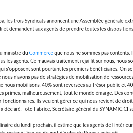
a, les trois Syndicats annoncent une Assemblée générale extra
i et demandent aux agents de prendre toutes les dispositions
au ministre du
Commerce
que nous ne sommes pas contents. Il
ous les agents. Ce mauvais traitement rejaillit sur nous, nous
x qui s'opposent sont pourtant les premiers bénéficiaires. On s
 nous n'avons pas de stratégies de mobilisation de ressources
que nous mobilisons, 40% sont reversées au Trésor public et 4
 des primes, malheureusement, tout le monde émarge. Des cont
onctionnaires. Ils veulent gérer ce qui nous revient de droit
», a déclaré, Toto Fabrice, Secrétaire général du SYNAMIC.CI s
aire du lundi prochain, il estime que les agents de l'intérieu
de rester à l'écoute du mot d'ordre du Bureau exécutif.