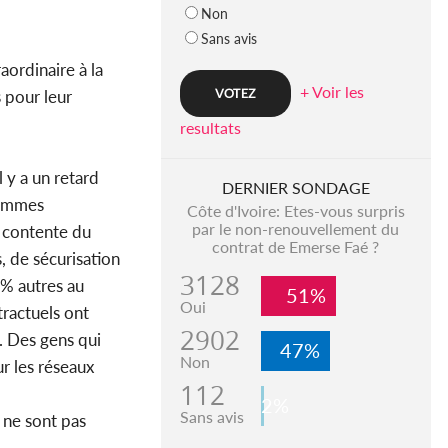
Non
Sans avis
ordinaire à la
+ Voir les
 pour leur
resultats
 y a un retard
DERNIER SONDAGE
 sommes
Côte d'Ivoire: Etes-vous surpris
par le non-renouvellement du
e contente du
contrat de Emerse Faé ?
, de sécurisation
3128
0% autres au
51%
Oui
ractuels ont
2902
. Des gens qui
47%
Non
ur les réseaux
112
2%
Sans avis
r ne sont pas