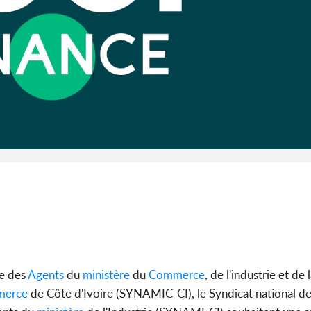
l'Indépend
Dé
Côte d'I
promet des
les dégu
re des
Agents
du
ministère
du
Commerce
, de l'industrie et d
erce
de Côte d'Ivoire (SYNAMIC-CI), le Syndicat national de