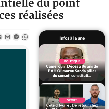
tielle du point
ces réalisées
k
tter
Email
Gmail
Messenger
WhatsApp
Infos à la une
SOCIÉTÉ
Ivoire : Rentrée
POLITIQUE
re 2026-2027,
Cameroun : Décès à 86 ans de
tion sans frais au
BAH Oumarou Sanda pilier
Pré...
du conseil constituti...
POLITIQUE
d'Ivoire : 66e
SPORT
versaire de
Côte d'Ivoire : De retour chez