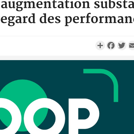
 augmentation substan
regard des performan
Partager
Faceboo
Twi
Côte d'
Scolai
l'inscrip
Côte 
anni