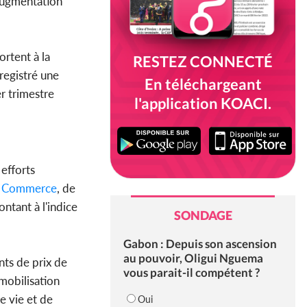
augmentation
ortent à la
RESTEZ CONNECTÉ
nregistré une
En téléchargeant
r trimestre
l'application KOACI.
 efforts
u
Commerce
, de
tant à l'indice
SONDAGE
Gabon : Depuis son ascension
au pouvoir, Oligui Nguema
nts de prix de
vous parait-il compétent ?
mobilisation
e vie et de
Oui