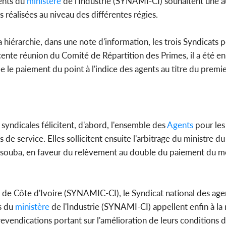
gents du
ministère
de l'Industrie (SYNAMI-CI) souhaitent une 
s réalisées au niveau des différentes régies.
 hiérarchie, dans une note d'information, les trois Syndicats p
écente réunion du Comité de Répartition des Primes, il a été e
 le paiement du point à l'indice des agents au titre du premie
s syndicales félicitent, d'abord, l'ensemble des
Agents
pour les
e service. Elles sollicitent ensuite l'arbitrage du ministre d
ssouba, en faveur du relèvement au double du paiement du mon
de Côte d'Ivoire (SYNAMIC-CI), le Syndicat national des age
ts du
ministère
de l'Industrie (SYNAMI-CI) appellent enfin à la 
evendications portant sur l'amélioration de leurs conditions d