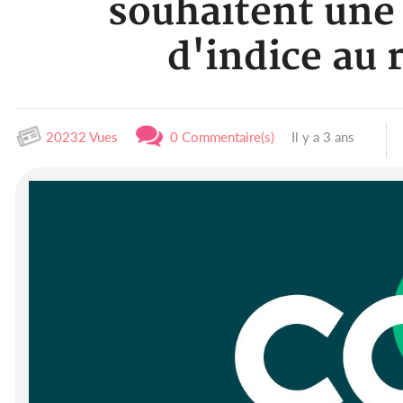
souhaitent une
d'indice au 
20232 Vues
0 Commentaire(s)
Il y a 3 ans