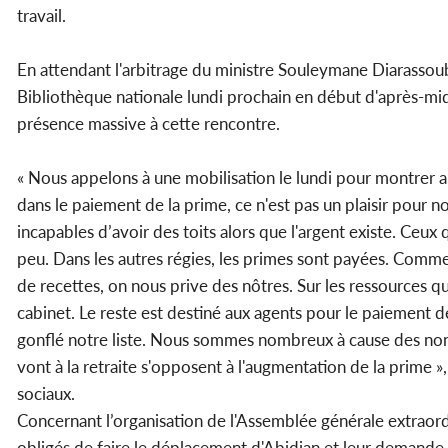
travail.
En attendant l'arbitrage du ministre Souleymane Diarassoub
Bibliothèque nationale lundi prochain en début d'après-mid
présence massive à cette rencontre.
« Nous appelons à une mobilisation le lundi pour montrer 
dans le paiement de la prime, ce n'est pas un plaisir pour n
incapables d’avoir des toits alors que l'argent existe. Ceu
peu. Dans les autres régies, les primes sont payées. Comme
de recettes, on nous prive des nôtres. Sur les ressources 
cabinet. Le reste est destiné aux agents pour le paiement
gonflé notre liste. Nous sommes nombreux à cause des non-f
vont à la retraite s'opposent à l'augmentation de la prime 
sociaux.
Concernant l’organisation de l'Assemblée générale extraordin
obligés de faire le déplacement d'Abidjan et leur demande 