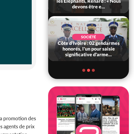
ance, les Forces de
les Eléphants, Renard : « Nous
fense e...
devons être e...
SOCIÉTÉ
SOCIÉTÉ
voire : Ouattara
Côte d'Ivoire : 02 gendarmes
 sanctions contre
honorés, l'un pour saisie
erpissements i...
significative d'arme...
e la promotion des
s agents de prix