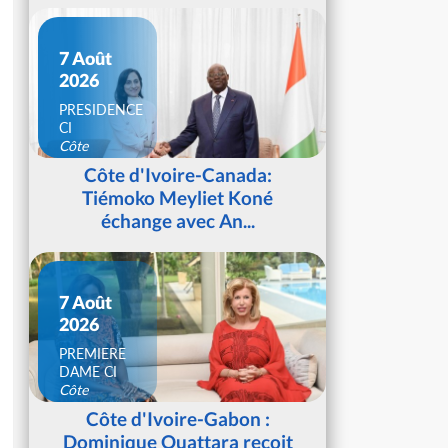
7 Août
2026
PRESIDENCE
CI
Côte
d'Ivoire
Côte d'Ivoire-Canada:
Tiémoko Meyliet Koné
échange avec An...
7 Août
2026
PREMIERE
DAME CI
Côte
d'Ivoire
Côte d'Ivoire-Gabon :
Dominique Ouattara reçoit