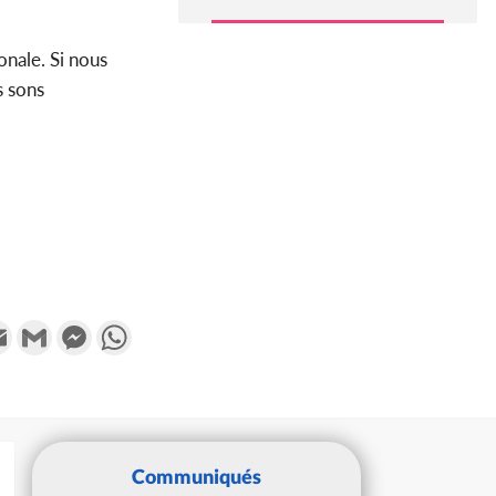
onale. Si nous
s sons
k
tter
Email
Gmail
Messenger
WhatsApp
Communiqués