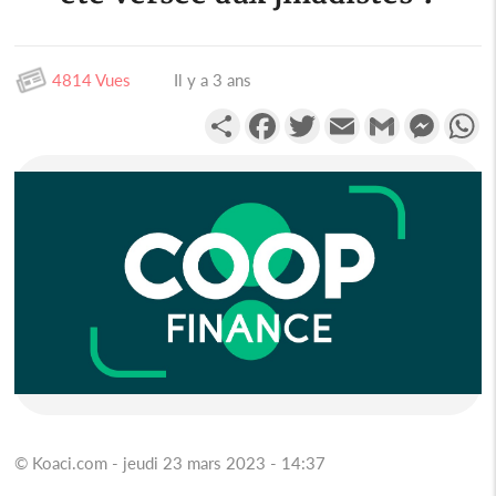
4814 Vues
Il y a 3 ans
Partager
Facebook
Twitter
Email
Gmail
Messen
W
© Koaci.com - jeudi 23 mars 2023 - 14:37