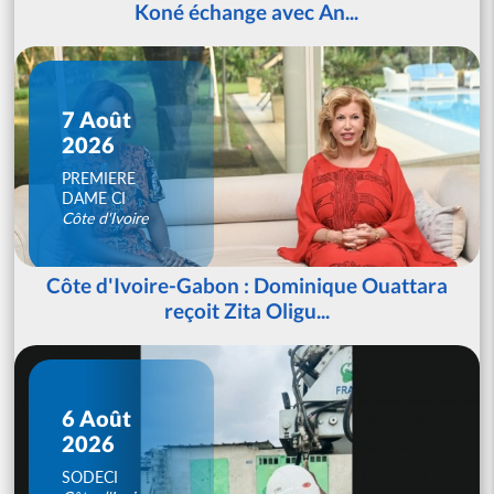
Koné échange avec An...
7 Août
2026
PREMIERE
DAME CI
Côte d'Ivoire
Côte d'Ivoire-Gabon : Dominique Ouattara
reçoit Zita Oligu...
6 Août
2026
SODECI