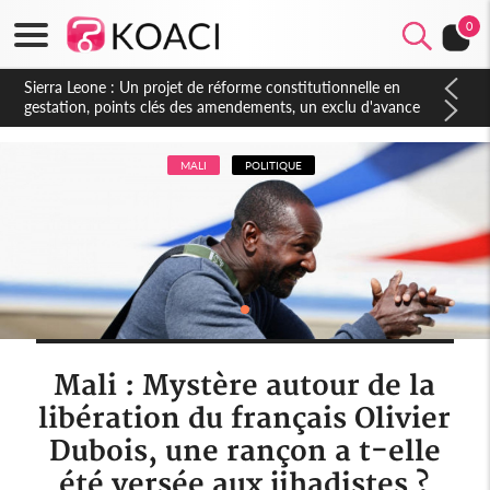
0
Sierra Leone : Un projet de réforme constitutionnelle en
gestation, points clés des amendements, un exclu d'avance
MALI
POLITIQUE
Mali : Mystère autour de la
libération du français Olivier
Dubois, une rançon a t-elle
été versée aux jihadistes ?