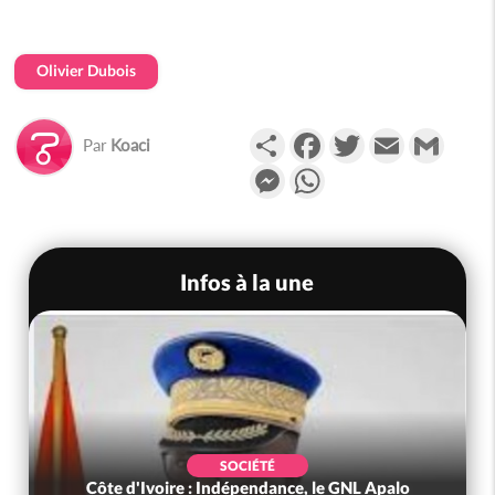
Olivier Dubois
Partager
Facebook
Twitter
Email
Gmail
Par
Koaci
Messenger
WhatsApp
Infos à la une
SOCIÉTÉ
Côte d'Ivoire : Indépendance, le GNL Apalo