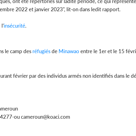
ques, ont été répertoriés sur ladite période, ce qui représent
mbre 2022 et janvier 2023", lit-on dans ledit rapport.
Côte d'Ivoi
Mamad
conseiller
l'
insécurité
.
ns le camp des
réfugiés
de
Minawao
entre le 1er et le 15 févr
ourant février par des individus armés non identifiés dans le
Cameroun
1154277-ou cameroun@koaci.com