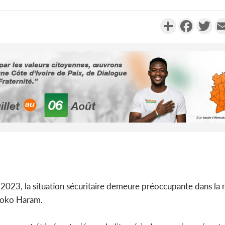
Partager
Faceboo
Twi
Côte d'Ivoi
Alassane 
la gr
Côte 
anni
l'indépe
r 2023, la situation sécuritaire demeure préoccupante dans la 
Ouatt
Boko Haram.