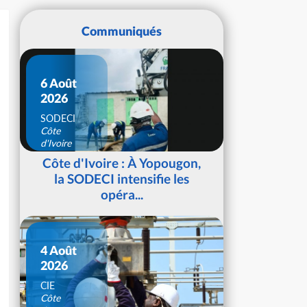
Communiqués
6 Août
2026
SODECI
Côte
d'Ivoire
Côte d'Ivoire : À Yopougon,
la SODECI intensifie les
opéra...
4 Août
2026
CIE
Côte