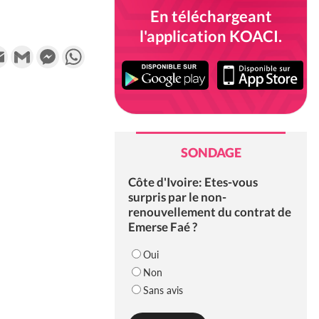
En téléchargeant
l'application KOACI.
k
tter
Email
Gmail
Messenger
WhatsApp
SONDAGE
Côte d'Ivoire: Etes-vous
surpris par le non-
renouvellement du contrat de
Emerse Faé ?
Oui
Non
Sans avis