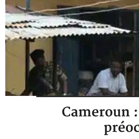
Cameroun : 
préo