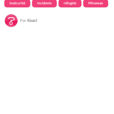
insécurité
incidents
réfugiés
Minawao
Par
Koaci