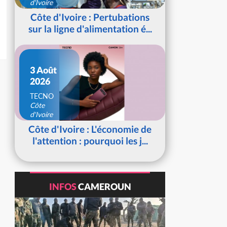
d'Ivoire
Côte d'Ivoire : Pertubations
sur la ligne d'alimentation é...
3 Août
2026
TECNO
Côte
d'Ivoire
Côte d'Ivoire : L'économie de
l'attention : pourquoi les j...
INFOS
CAMEROUN