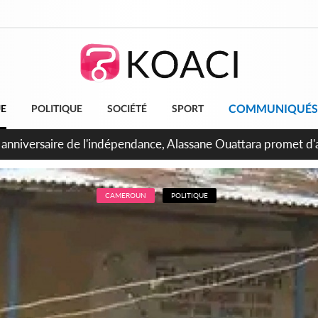
COMMUNIQUÉS
UE
POLITIQUE
SOCIÉTÉ
SPORT
bidjan, Amadou Oury Bah admire le modèle ivoirien et veut s'e
 la Guinée
CAMEROUN
POLITIQUE