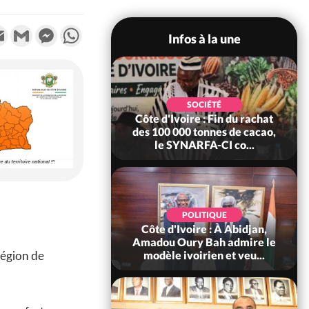
k
tter
Email
Gmail
Messenger
WhatsApp
Infos à la une
POLITIQUE
SOCIÉTÉ
re : Fête nationale,
Côte d'Ivoire : Fin du rachat
Ouattara accorde
des 100 000 tonnes de cacao,
âce à 4 661...
le SYNARFA-CI co...
POLITIQUE
d'Ivoire : 66è
POLITIQUE
versaire de
Côte d'Ivoire : À Abidjan,
ndance, Alassane
Amadou Oury Bah admire le
région de
ara prome...
modèle ivoirien et veu...