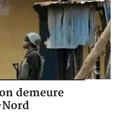
tion demeure
-Nord