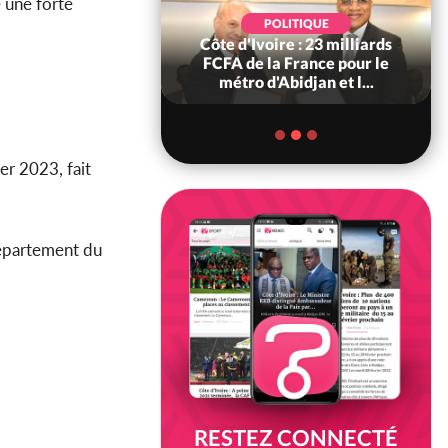
e une forte
POLITIQUE
POLITIQUE
re : Décrispation ?
Côte d'Ivoire : 23 milliards
ou Traoré ex
FCFA de la France pour le
 de Soro a recou...
métro d'Abidjan et l...
ier 2023, fait
 département du
RESTEZ CONNECTÉ