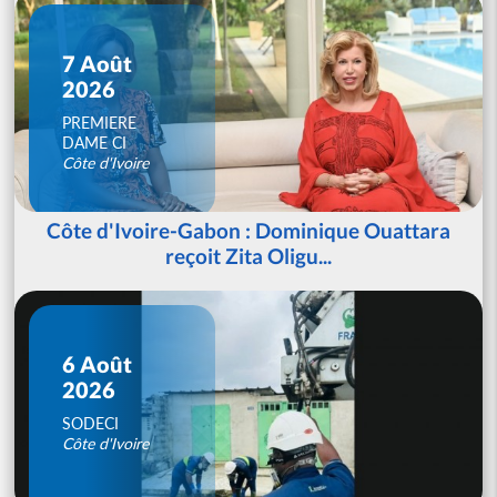
7 Août
2026
PREMIERE
DAME CI
Côte d'Ivoire
Côte d'Ivoire-Gabon : Dominique Ouattara
reçoit Zita Oligu...
6 Août
2026
SODECI
Côte d'Ivoire