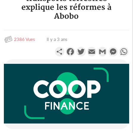
explique les réformes à
Abobo
2386 Vues
Il y a 3 ans
Partager
Facebook
Twitter
Email
Gmail
Messen
W