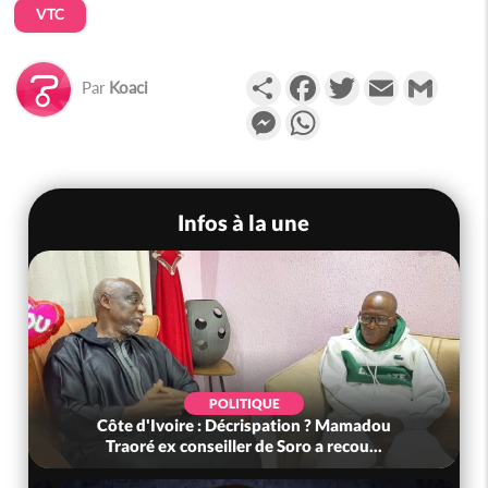
VTC
Partager
Facebook
Twitter
Email
Gmail
Par
Koaci
Messenger
WhatsApp
Infos à la une
POLITIQUE
Côte d'Ivoire : Décrispation ? Mamadou
Traoré ex conseiller de Soro a recou...