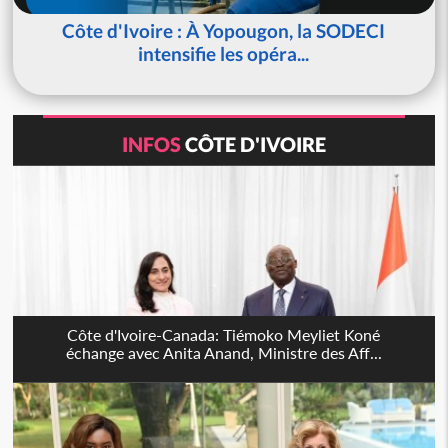
Côte d'Ivoire : À Yopougon, la SODECI
intensifie les opéra...
INFOS
CÔTE D'IVOIRE
Côte d'Ivoire-Canada: Tiémoko Meyliet Koné
échange avec Anita Anand, Ministre des Aff...