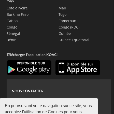
Pays
Côte d'Ivoire
Mali
Burkina Faso
Togo
Gabon
Cameroun
Congo
Congo (RDC)
Sénégal
Guinée
Bénin
Guinée Equatorial
Télécharger l'application KOACI
NOUS CONTACTER
contact@koaci.com
koaci@yahoo.fr
En poursuivant votre navigation sur ce site, vous
+225 07 08 85 52 93
acceptez l'utilisation de Cookies pour vous