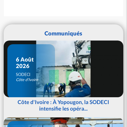
Communiqués
6 Août
2026
SODECI
Côte d'Ivoire
Côte d'Ivoire : À Yopougon, la SODECI
intensifie les opéra...