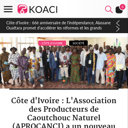
0
Côte d'Ivoire : À Abidjan, Amadou Oury Bah admire le modèle
ivoirien et veut s'en inspirer pour accélérer le développement
de la Guinée
CÔTE D'IVOIRE
SOCIÉTÉ
Côte d'Ivoire : L'Association
des Producteurs de
Caoutchouc Naturel
(APROCANCI) a un nouveau