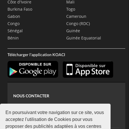
Côte d'Ivoire
Mali
Burkina Faso
Togo
Gabon
Cameroun
Congo
Congo (RDC)
Sénégal
Guinée
Bénin
Guinée Equatorial
Télécharger l'application KOACI
NOUS CONTACTER
contact@koaci.com
koaci@yahoo.fr
En poursuivant votre navigation sur ce site, vous
+225 07 08 85 52 93
acceptez l'utilisation de Cookies pour vous
proposer des publicités adaptées à vos centres