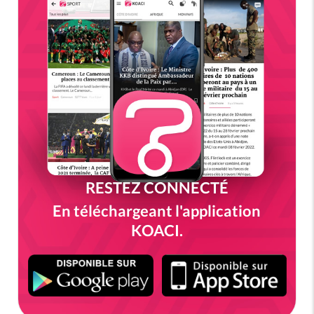
RESTEZ CONNECTÉ
En téléchargeant l'application
KOACI.