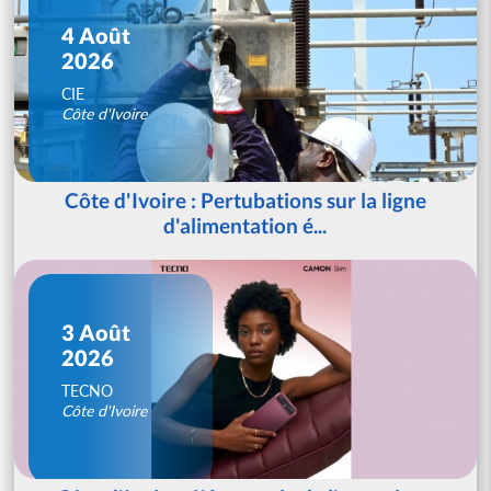
4 Août
2026
CIE
Côte d'Ivoire
Côte d'Ivoire : Pertubations sur la ligne
d'alimentation é...
3 Août
2026
TECNO
Côte d'Ivoire