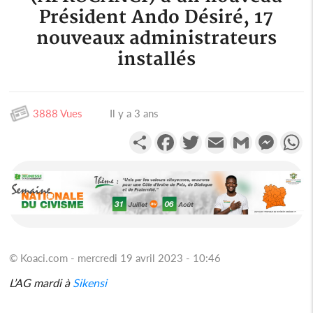
Président Ando Désiré, 17
nouveaux administrateurs
installés
3888 Vues
Il y a 3 ans
Partager
Facebook
Twitter
Email
Gmail
Messen
W
© Koaci.com - mercredi 19 avril 2023 - 10:46
L’AG mardi à
Sikensi