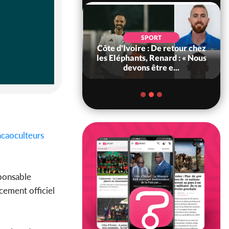
SOCIÉTÉ
SPORT
voire : MIRAH, la
Côte d'Ivoire : De retour chez
des communiqués
les Eléphants, Renard : « Nous
ie entre la MA-M...
devons être e...
acaoculteurs
sponsable
cement officiel