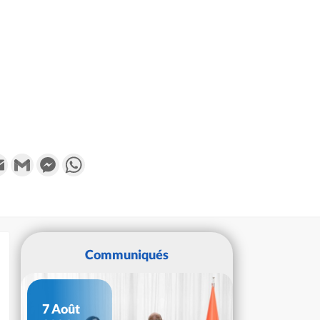
k
tter
Email
Gmail
Messenger
WhatsApp
Communiqués
7 Août