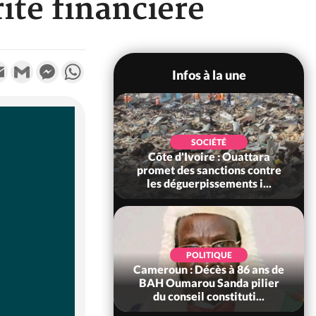
rité financière
k
tter
Email
Gmail
Messenger
WhatsApp
Infos à la une
POLITIQUE
SOCIÉTÉ
ire : Après le pari
Côte d'Ivoire : Ouattara
 66e anniversaire,
promet des sanctions contre
Bictogo : «...
les déguerpissements i...
POLITIQUE
d'Ivoire : 66e
POLITIQUE
versaire de
Cameroun : Décès à 86 ans de
ance, les Forces de
BAH Oumarou Sanda pilier
fense e...
du conseil constituti...