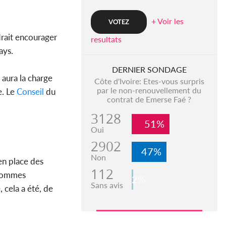
+ Voir les
drait encourager
resultats
ays.
DERNIER SONDAGE
 aura la charge
Côte d'Ivoire: Etes-vous surpris
par le non-renouvellement du
e. Le
Conseil
du
contrat de Emerse Faé ?
3128
51%
Oui
2902
47%
Non
en place des
112
sommes
2%
Sans avis
cela a été, de