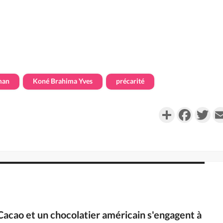
man
Koné Brahima Yves
précarité
Partager
Faceboo
Twi
-Cacao et un chocolatier américain s'engagent à