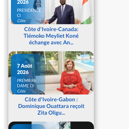
2026
PRESIDENCE
CI
Côte
d'Ivoire
Côte d'Ivoire-Canada:
Tiémoko Meyliet Koné
échange avec An...
7 Août
2026
PREMIERE
DAME CI
Côte
d'Ivoire
Côte d'Ivoire-Gabon :
Dominique Ouattara reçoit
Zita Oligu...