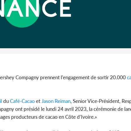
Côte d'I
guerre 
s'intensif
 Hershey Compagny prennent l’engagement de sortir 20.000
c
l
du
Café-Cacao
et
Jason Reiman
, Senior Vice-Président, Re
gny ont présidé le lundi 24 avril 2023, la cérémonie de lan
nages producteurs de cacao en Côte d’Ivoire.»