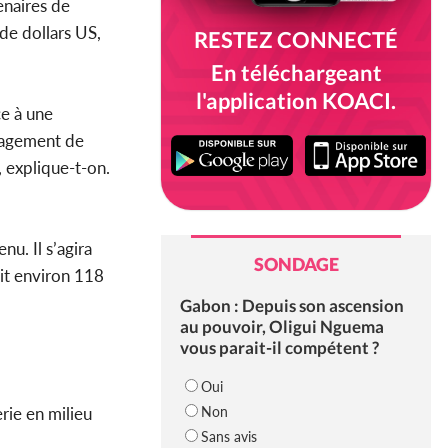
enaires de
 de dollars US,
RESTEZ CONNECTÉ
En téléchargeant
l'application KOACI.
ce à une
uragement de
, explique-t-on.
u. Il s’agira
SONDAGE
oit environ 118
Gabon : Depuis son ascension
au pouvoir, Oligui Nguema
vous parait-il compétent ?
Oui
Non
rie en milieu
Sans avis