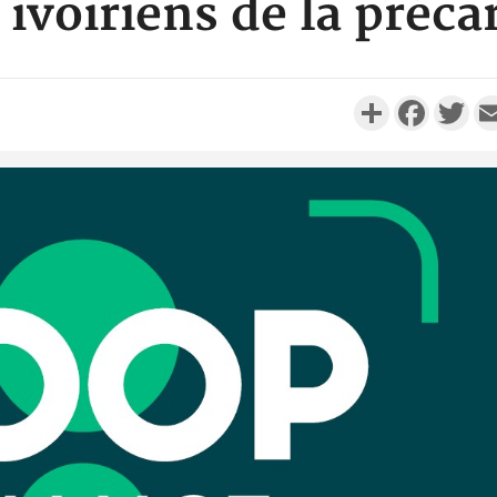
ivoiriens de la préca
Partager
Faceboo
Twi
Côte d'Ivo
réussi du
Adama 
Côte 
anni
l'Indépend
Dé