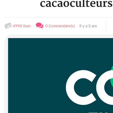
cacaoculteurs 
4998 Vues
0 Commentaire(s)
Il y a 3 ans