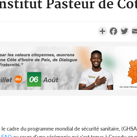
nstitut Pasteur de Cô
Partager
Faceboo
Twi
Côte d'Ivo
2026, 
battant de
Côte d'Ivo
socié
ns le cadre du programme mondial de sécurité sanitaire, (GHSA
gouverneme
a
FAO
au cours d'une cérémonie qui s'est tenue à Cocody en 