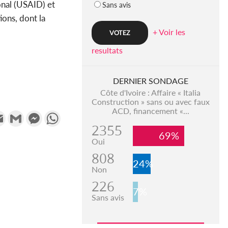
nal (USAID) et
Sans avis
ons, dont la
+ Voir les
resultats
DERNIER SONDAGE
Côte d'Ivoire : Affaire « Italia
Construction » sans ou avec faux
ACD, financement «...
k
tter
Email
Gmail
Messenger
WhatsApp
2355
69%
Oui
808
24%
Non
226
7%
Sans avis