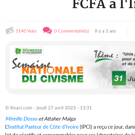
FCFA à l'I
3140 Vues
0 Commentaire(s)
Il y a 3 ans
© Koaci.com - jeudi 27 avril 2023 - 13:31
Mireille Dosso
et Attaher Maïga
L'
Institut Pasteur de Côte d'Ivoire
(IPCI) a reçu ce jour, da
lot de réactifs et consommables pour ses laboratoires de l