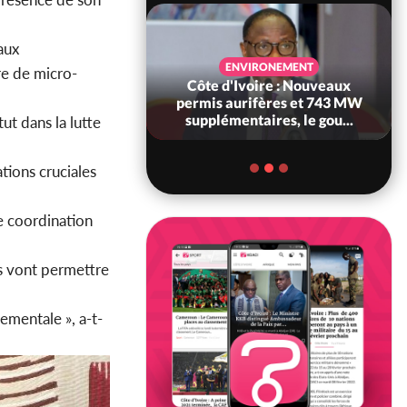
aux
SANTÉ
ENVIRONEMENT
re de micro-
Ivoire : Réforme
Côte d'Ivoire : Nouveaux
, le gouvernement
permis aurifères et 743 MW
 ses structures...
supplémentaires, le gou...
ut dans la lutte
tions cruciales
de coordination
es vont permettre
ementale », a-t-