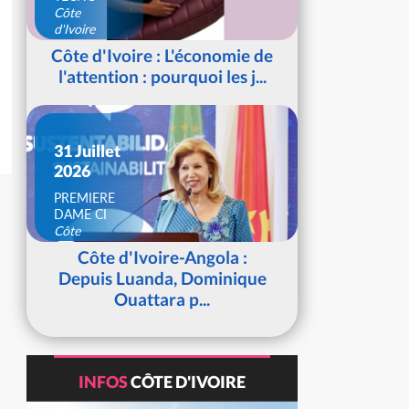
Côte
d'Ivoire
Côte d'Ivoire : L'économie de
l'attention : pourquoi les j...
31 Juillet
2026
PREMIERE
DAME CI
Côte
d'Ivoire
Côte d'Ivoire-Angola :
Depuis Luanda, Dominique
Ouattara p...
INFOS
CÔTE D'IVOIRE