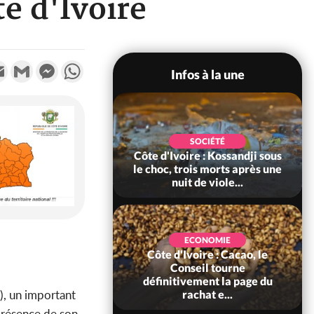
te d'Ivoire
k
tter
Email
Gmail
Messenger
WhatsApp
Infos à la une
POLITIQUE
SOCIÉTÉ
ire : Indépendance
Côte d'Ivoire : Kossandji sous
Yopougon coeur
le choc, trois morts après une
 la célébration...
nuit de viole...
ECONOMIE
Côte d'Ivoire : Cacao, le
SOCIÉTÉ
ire : Réforme de la
Conseil tourne
té civile, le
définitivement la page du
), un important
nt valide six dé...
rachat e...
présence de son