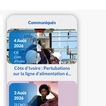
Communiqués
4 Août
2026
CIE
Côte
d'Ivoire
Côte d'Ivoire : Pertubations
sur la ligne d'alimentation é...
3 Août
2026
TECNO