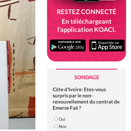
RESTEZ CONNECTÉ
En téléchargeant
l'application KOACI.
SONDAGE
Côte d'Ivoire: Etes-vous
surpris par le non-
renouvellement du contrat de
Emerse Faé ?
Oui
Non