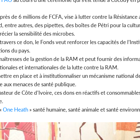
rès de 6 millions de FCFA, vise à lutter contre la Résistance 
entre autres, des pipettes, des boîtes de Pétri pour la cultu
Côte d'
écier la sensibilité des microbes.
sanitaire
modernise
travers ce don, le Fonds veut renforcer les capacités de l’Instit
tions du pays.
maîtresses de la gestion de la RAM et peut fournir des informa
tionales et internationales de la lutte contre la RAM.
 mettre en place et à institutionnaliser un mécanisme national 
ste aux menaces de santé publique.
t Pasteur de Côte d’Ivoire, ces dons en réactifs et consommabl
e.
 «
One Heath
» santé humaine, santé animale et santé environn