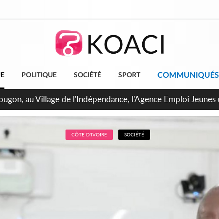
COMMUNIQUÉS
UE
POLITIQUE
SOCIÉTÉ
SPORT
 de Treichville, après la fronde, les agents contractuels obti
arriérés du SMIG 2023
CÔTE D'IVOIRE
SOCIÉTÉ