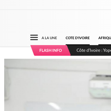
A LA UNE
COTE D'IVOIRE
AFRIQ
Côte d'Ivoire : CHU
FLASH INFO
direction sur les 