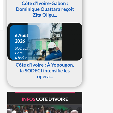
d'Ivoire
Côte d'Ivoire-Gabon :
Dominique Ouattara reçoit
Zita Oligu...
6 Août
2026
SODECI
Côte
d'Ivoire
Côte d'Ivoire : À Yopougon,
la SODECI intensifie les
opéra...
INFOS
CÔTE D'IVOIRE