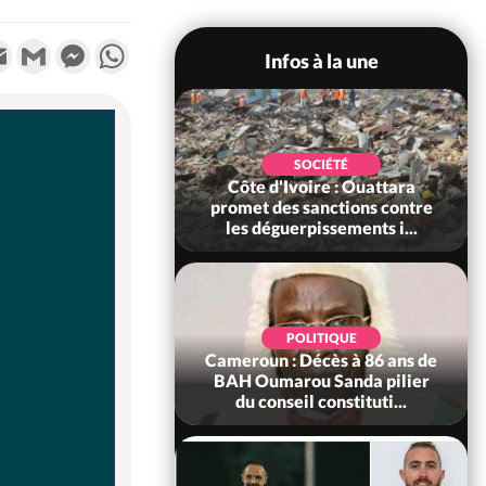
k
tter
Email
Gmail
Messenger
WhatsApp
Infos à la une
POLITIQUE
SOCIÉTÉ
ire : Après le pari
Côte d'Ivoire : Ouattara
 66e anniversaire,
promet des sanctions contre
Bictogo : «...
les déguerpissements i...
POLITIQUE
d'Ivoire : 66e
POLITIQUE
versaire de
Cameroun : Décès à 86 ans de
ance, les Forces de
BAH Oumarou Sanda pilier
fense e...
du conseil constituti...