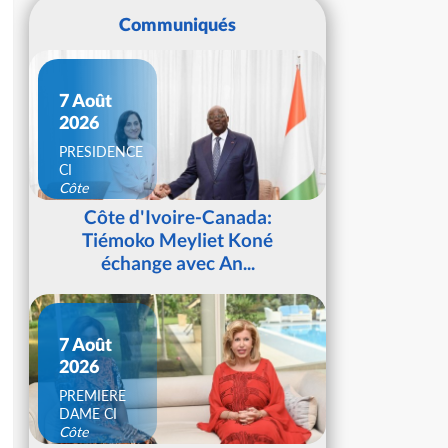
Communiqués
7 Août
2026
PRESIDENCE
CI
Côte
d'Ivoire
Côte d'Ivoire-Canada:
Tiémoko Meyliet Koné
échange avec An...
7 Août
2026
PREMIERE
DAME CI
Côte