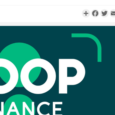
Partager
Faceboo
Twi
Côte d'Ivo
réussi du
Adama 
Côte 
anni
l'Indépend
Dé