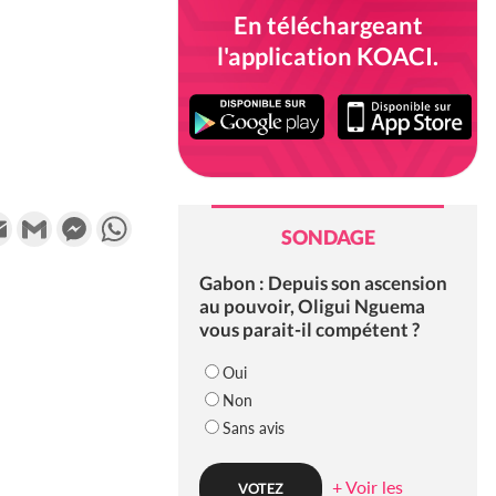
En téléchargeant
l'application KOACI.
k
tter
Email
Gmail
Messenger
WhatsApp
SONDAGE
Gabon : Depuis son ascension
au pouvoir, Oligui Nguema
vous parait-il compétent ?
Oui
Non
Sans avis
+ Voir les