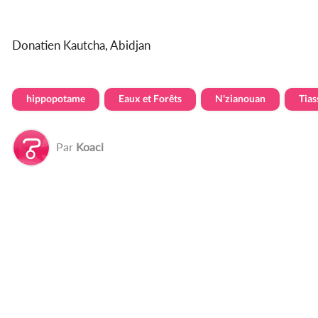
Donatien Kautcha, Abidjan
hippopotame
Eaux et Forêts
N'zianouan
Tias
Par
Koaci