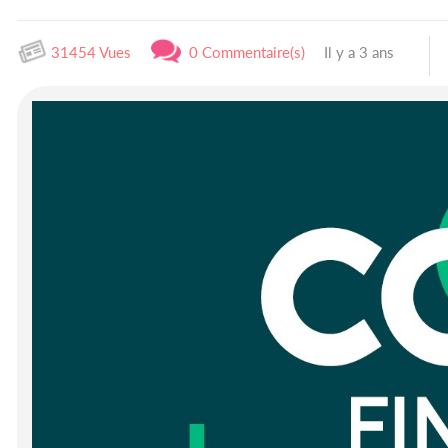
31454 Vues
0 Commentaire(s)
Il y a 3 ans