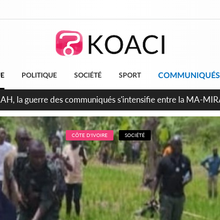
COMMUNIQUÉS
UE
POLITIQUE
SOCIÉTÉ
SPORT
ndépendance 2026, Thiam plaide pour un environnement démocr
CÔTE D'IVOIRE
SOCIÉTÉ