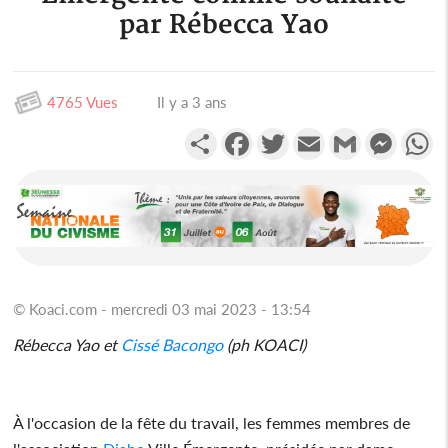
par Rébecca Yao
4765 Vues
Il y a 3 ans
Partager
Facebook
Twitter
Email
Gmail
Messen
W
© Koaci.com - mercredi 03 mai 2023 - 13:54
Rébecca Yao et
Cissé Bacongo
(ph KOACI)
À l'occasion de la fête du travail, les femmes membres de