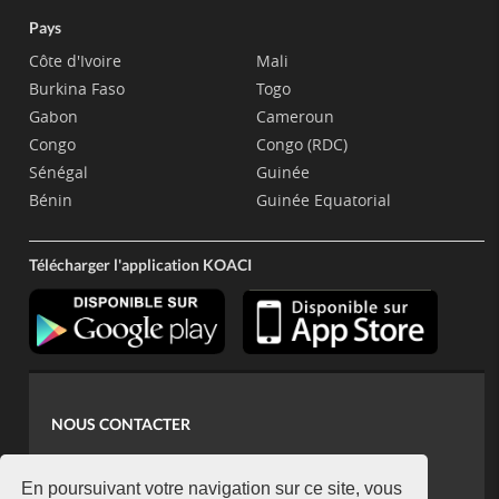
Pays
Côte d'Ivoire
Mali
Burkina Faso
Togo
Gabon
Cameroun
Congo
Congo (RDC)
Sénégal
Guinée
Bénin
Guinée Equatorial
Télécharger l'application KOACI
NOUS CONTACTER
contact@koaci.com
koaci@yahoo.fr
En poursuivant votre navigation sur ce site, vous