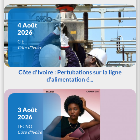
4 Août
2026
CIE
Côte d'Ivoire
Côte d'Ivoire : Pertubations sur la ligne
d'alimentation é...
3 Août
2026
TECNO
Côte d'Ivoire