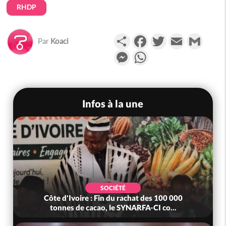
RHDP
Partager
Facebook
Twitter
Email
Gmail
Par
Koaci
Messenger
WhatsApp
Infos à la une
SOCIÉTÉ
Côte d'Ivoire : Fin du rachat des 100 000
tonnes de cacao, le SYNARFA-CI co...