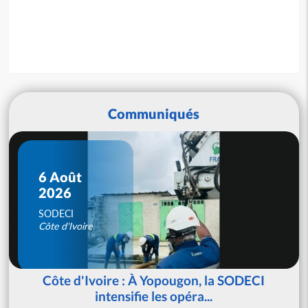
Communiqués
6 Août
2026
SODECI
Côte d'Ivoire
Côte d'Ivoire : À Yopougon, la SODECI
intensifie les opéra...