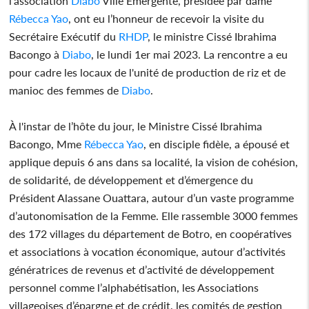
l'association
Diabo
Ville Émergente, présidée par dame
Rébecca Yao
, ont eu l’honneur de recevoir la visite du
Secrétaire Exécutif du
RHDP
, le ministre Cissé Ibrahima
Bacongo à
Diabo
, le lundi 1er mai 2023. La rencontre a eu
pour cadre les locaux de l'unité de production de riz et de
manioc des femmes de
Diabo
.
À l'instar de l’hôte du jour, le Ministre Cissé Ibrahima
Bacongo, Mme
Rébecca Yao
, en disciple fidèle, a épousé et
applique depuis 6 ans dans sa localité, la vision de cohésion,
de solidarité, de développement et d’émergence du
Président Alassane Ouattara, autour d’un vaste programme
d’autonomisation de la Femme. Elle rassemble 3000 femmes
des 172 villages du département de Botro, en coopératives
et associations à vocation économique, autour d’activités
génératrices de revenus et d’activité de développement
personnel comme l’alphabétisation, les Associations
villageoises d’épargne et de crédit, les comités de gestion