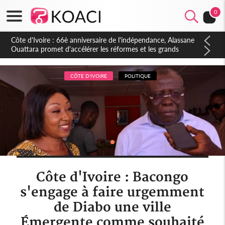
0
Côte d'Ivoire : À Abidjan, Amadou Oury Bah admire le modèle
ivoirien et veut s'en inspirer pour accélérer le développement
de la Guinée
CÔTE D'IVOIRE
POLITIQUE
Côte d'Ivoire : Bacongo
s'engage à faire urgemment
de Diabo une ville
Émergente comme souhaité