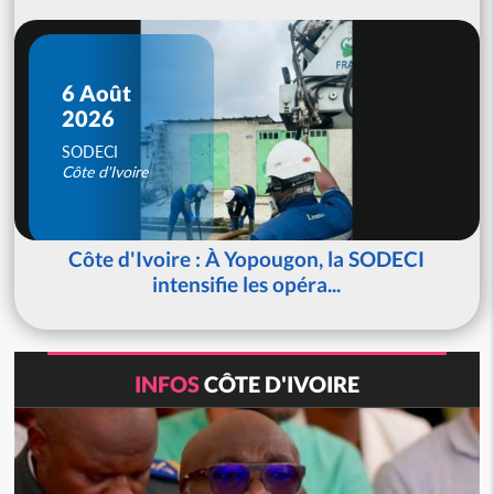
6 Août
2026
SODECI
Côte d'Ivoire
Côte d'Ivoire : À Yopougon, la SODECI
intensifie les opéra...
INFOS
CÔTE D'IVOIRE