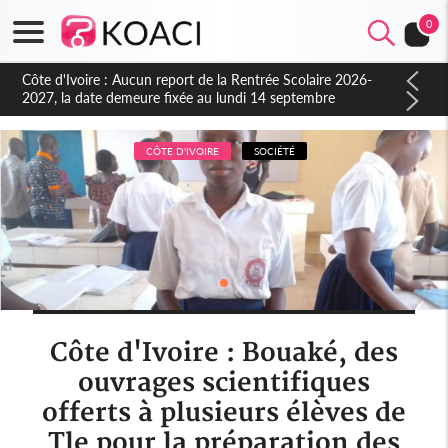
0
Côte d'Ivoire : Indépendance à Blahou, le sous-préfet : « La
fête nous invite à mesurer le chemin parcouru et à renouveler
notre engagement collectif en faveur du développement »
CÔTE D'IVOIRE
SOCIÉTÉ
Côte d'Ivoire : Bouaké, des
ouvrages scientifiques
offerts à plusieurs élèves de
Tle pour la préparation des