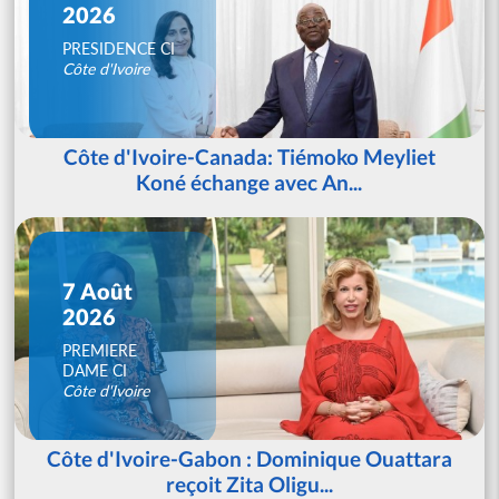
2026
PRESIDENCE CI
Côte d'Ivoire
Côte d'Ivoire-Canada: Tiémoko Meyliet
Koné échange avec An...
7 Août
2026
PREMIERE
DAME CI
Côte d'Ivoire
Côte d'Ivoire-Gabon : Dominique Ouattara
reçoit Zita Oligu...