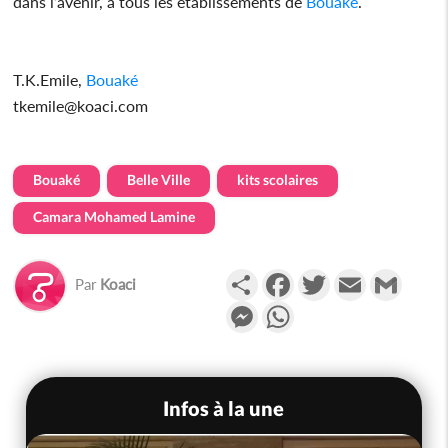
dans l’avenir, à tous les établissements de
Bouaké
.
T.K.Emile,
Bouaké
tkemile@koaci.com
Bouaké
Belle Ville
kits scolaires
Camara Mohamed Lamine
Partager
Facebook
Twitter
Email
Gmail
Par
Koaci
Messenger
WhatsApp
Infos à la une