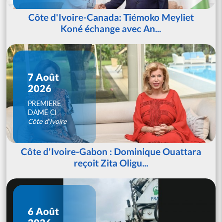
Côte d'Ivoire-Canada: Tiémoko Meyliet
Koné échange avec An...
7 Août
2026
PREMIERE
DAME CI
Côte d'Ivoire
Côte d'Ivoire-Gabon : Dominique Ouattara
reçoit Zita Oligu...
6 Août