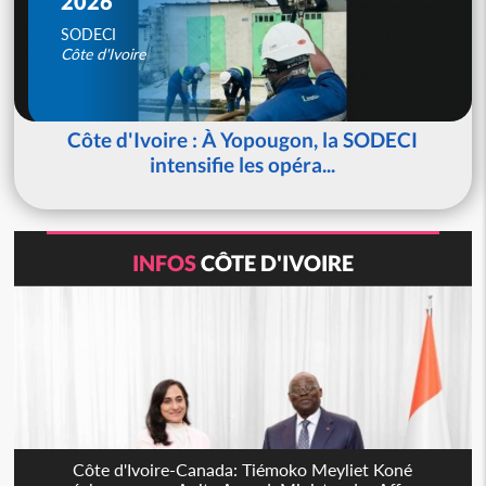
2026
SODECI
Côte d'Ivoire
Côte d'Ivoire : À Yopougon, la SODECI
intensifie les opéra...
INFOS
CÔTE D'IVOIRE
Côte d'Ivoire-Canada: Tiémoko Meyliet Koné