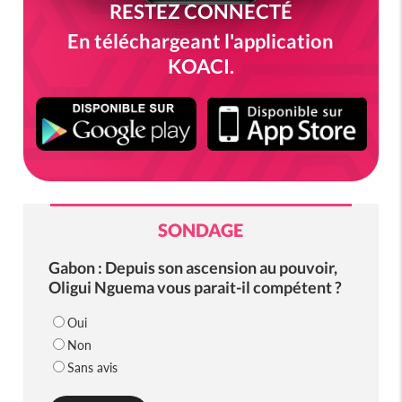
RESTEZ CONNECTÉ
En téléchargeant l'application
KOACI.
SONDAGE
Gabon : Depuis son ascension au pouvoir,
Oligui Nguema vous parait-il compétent ?
Oui
Non
Sans avis