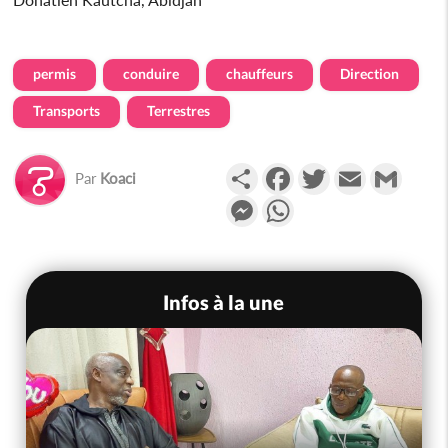
permis
conduire
chauffeurs
Direction
Transports
Terrestres
Partager
Facebook
Twitter
Email
Gmail
Par
Koaci
Messenger
WhatsApp
Infos à la une