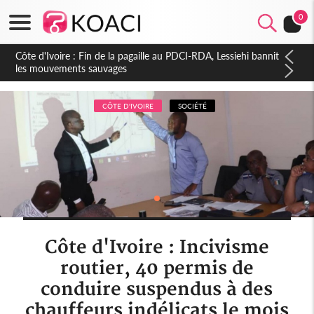
0
Côte d'Ivoire : Ouattara promet des sanctions contre les
déguerpissements illégaux
CÔTE D'IVOIRE
SOCIÉTÉ
Côte d'Ivoire : Incivisme
routier, 40 permis de
conduire suspendus à des
chauffeurs indélicats le mois