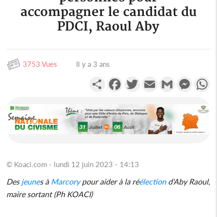
accompagner le candidat du
PDCI, Raoul Aby
3753 Vues
Il y a 3 ans
Partager
Facebook
Twitter
Email
Gmail
Messen
W
© Koaci.com - lundi 12 juin 2023 - 14:13
Des
jeune
s à
Marcory
pour aider à la ré
élection
d'Aby Raoul,
maire sortant (Ph KOACI)