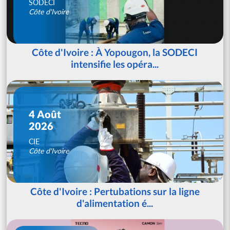
SODECI
Côte d'Ivoire
Côte d'Ivoire : À Yopougon, la SODECI
intensifie les opéra...
4 Août
2026
CIE
Côte d'Ivoire
Côte d'Ivoire : Pertubations sur la ligne
d'alimentation é...