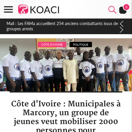
0
Côte d'Ivoire : Election FIF, le frère de feu Sidy Diallo se lance
dans la course
CÔTE D'IVOIRE
POLITIQUE
Côte d'Ivoire : Municipales à
Marcory, un groupe de
jeunes veut mobiliser 2000
personnes pour