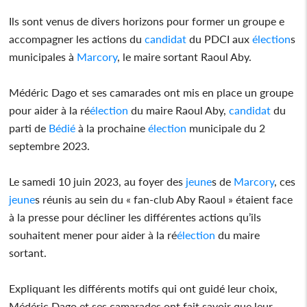
Ils sont venus de divers horizons pour former un groupe e
accompagner les actions du
candidat
du PDCI aux
élection
s
municipales à
Marcory
, le maire sortant Raoul Aby.
Médéric Dago et ses camarades ont mis en place un groupe
pour aider à la ré
élection
du maire Raoul Aby,
candidat
du
parti de
Bédié
à la prochaine
élection
municipale du 2
septembre 2023.
Le samedi 10 juin 2023, au foyer des
jeune
s de
Marcory
, ces
jeune
s réunis au sein du « fan-club Aby Raoul » étaient face
à la presse pour décliner les différentes actions qu’ils
souhaitent mener pour aider à la ré
élection
du maire
sortant.
Expliquant les différents motifs qui ont guidé leur choix,
Médéric Dago et ses camarades ont fait savoir que leur