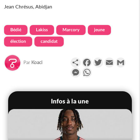
Jean Chrésus, Abidjan
Bédié
Lakiss
Marcory
jeune
élection
candidat
Partager
Facebook
Twitter
Email
Gmail
Par
Koaci
Messenger
WhatsApp
Infos à la une