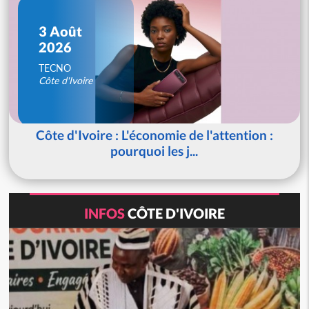
3 Août
2026
TECNO
Côte d'Ivoire
Côte d'Ivoire : L'économie de l'attention :
pourquoi les j...
INFOS
CÔTE D'IVOIRE