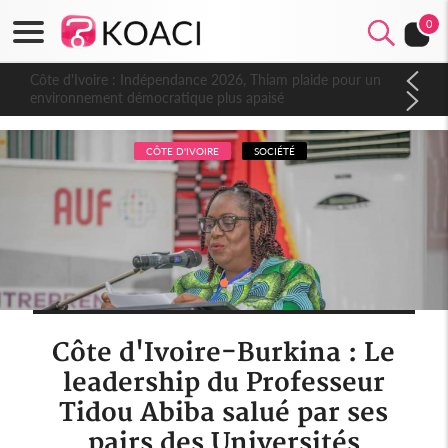
0
Côte d'Ivoire : Indépendance 2026, Thiam plaide pour un
environnement démocratique plus apaisé
CÔTE D'IVOIRE
SOCIÉTÉ
Côte d'Ivoire-Burkina : Le
leadership du Professeur
Tidou Abiba salué par ses
pairs des Universités