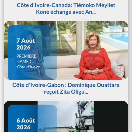
Côte d'Ivoire-Canada: Tiémoko Meyliet
Koné échange avec An...
7 Août
2026
PREMIERE
DAME CI
Côte d'Ivoire
Côte d'Ivoire-Gabon : Dominique Ouattara
reçoit Zita Oligu...
6 Août
2026