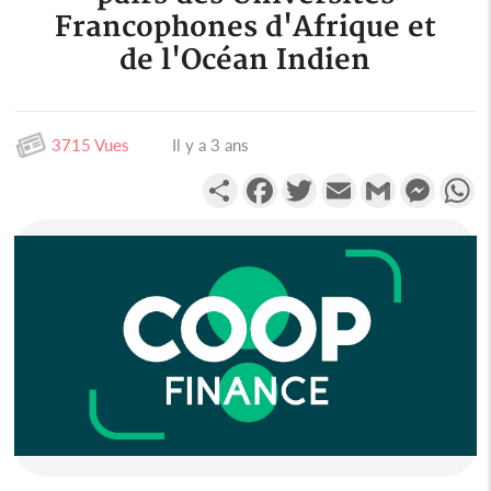
Francophones d'Afrique et
de l'Océan Indien
3715 Vues
Il y a 3 ans
Partager
Facebook
Twitter
Email
Gmail
Messen
W