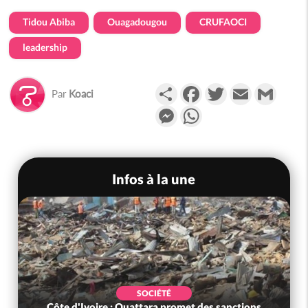
Tidou Abiba
Ouagadougou
CRUFAOCI
leadership
Partager
Facebook
Twitter
Email
Gmail
Par
Koaci
Messenger
WhatsApp
Infos à la une
SOCIÉTÉ
Côte d'Ivoire : Ouattara promet des sanctions