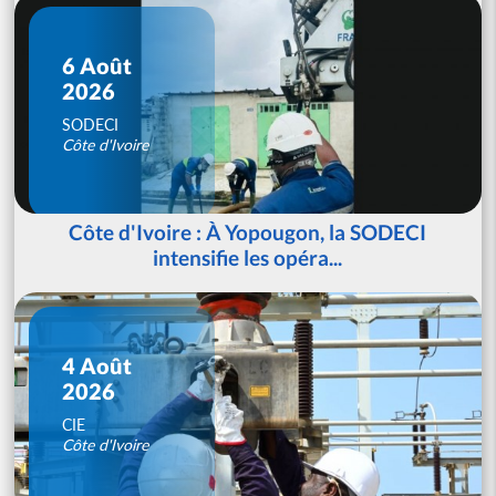
6 Août
2026
SODECI
Côte d'Ivoire
Côte d'Ivoire : À Yopougon, la SODECI
intensifie les opéra...
4 Août
2026
CIE
Côte d'Ivoire