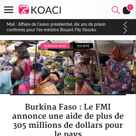
0
Nigeria : Le Togo et le Cameroun principaux acheteurs des
produits de la raffinerie Dangote en juillet
BURKINA FASO
SOCIÉTÉ
Burkina Faso : Le FMI
annonce une aide de plus de
305 millions de dollars pour
le pays