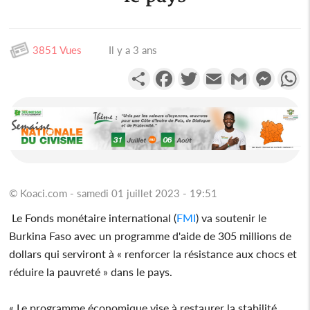
3851 Vues
Il y a 3 ans
Partager
Facebook
Twitter
Email
Gmail
Messen
W
© Koaci.com - samedi 01 juillet 2023 - 19:51
Le Fonds monétaire international (
FMI
) va soutenir le
Burkina Faso avec un programme d'aide de 305 millions de
dollars qui serviront à « renforcer la résistance aux chocs et
réduire la pauvreté » dans le pays.
« Le programme économique vise à restaurer la stabilité