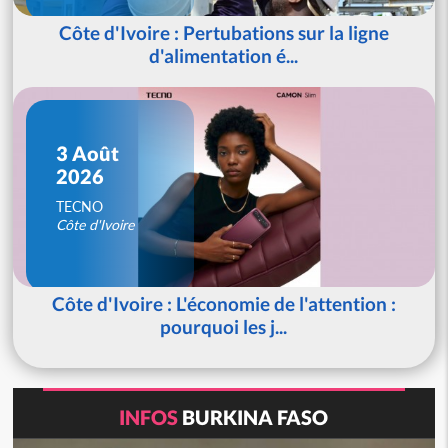
Côte d'Ivoire : Pertubations sur la ligne
d'alimentation é...
3 Août
2026
TECNO
Côte d'Ivoire
Côte d'Ivoire : L'économie de l'attention :
pourquoi les j...
INFOS
BURKINA FASO