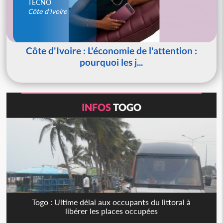
TECNO
Côte d'Ivoire
Côte d'Ivoire : L'économie de l'attention :
pourquoi les j...
INFOS
TOGO
Togo : Ultime délai aux occupants du littoral à
libérer les places occupées