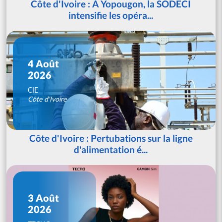
Côte d'Ivoire : À Yopougon, la SODECI
intensifie les opéra...
4 Août
2026
CIE
Côte d'Ivoire
Côte d'Ivoire : Pertubations sur la ligne
d'alimentation é...
3 Août
2026