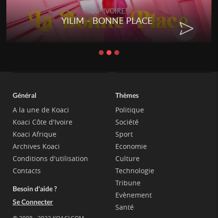
RAP IVOIRE
YILIM - BONNE PLACE
Général
Thèmes
A la une de Koaci
Politique
Koaci Côte d'Ivoire
Société
Koaci Afrique
Sport
Archives Koaci
Economie
Conditions d'utilisation
Culture
Contacts
Technologie
Tribune
Besoin d'aide ?
Evènement
Se Connecter
Santé