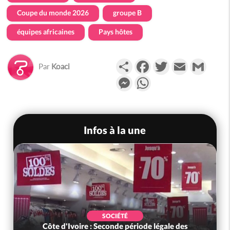
Coupe du monde 2026
groupe B
équipes africaines
Pays hôtes
Partager
Facebook
Twitter
Email
Gmail
Par
Koaci
Messenger
WhatsApp
Infos à la une
SOCIÉTÉ
Côte d'Ivoire : Seconde période légale des