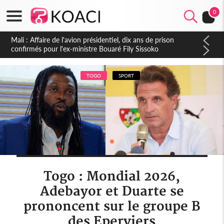
0
Nigeria : Le Togo et le Cameroun principaux acheteurs des
produits de la raffinerie Dangote en juillet
TOGO
SPORT
Togo : Mondial 2026,
Adebayor et Duarte se
prononcent sur le groupe B
des Eperviers