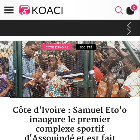
0
Côte d'Ivoire : Séileu, la célébration de la fête nationale
transformée en vaste campagne contre les produits
dépigmentants dangereux
CÔTE D'IVOIRE
SOCIÉTÉ
Côte d'Ivoire : Samuel Eto'o
inaugure le premier
complexe sportif
d'Assouindé et est fait