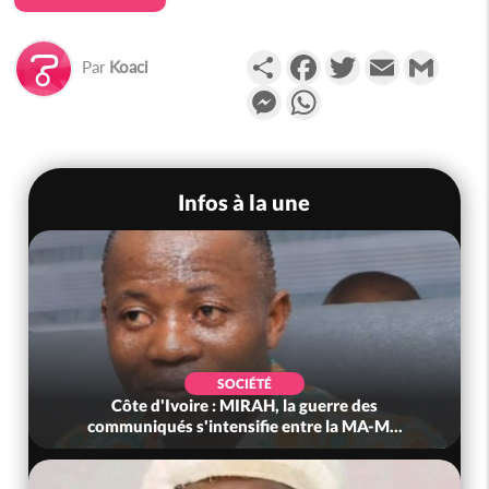
Partager
Facebook
Twitter
Email
Gmail
Par
Koaci
Messenger
WhatsApp
Infos à la une
SOCIÉTÉ
Côte d'Ivoire : MIRAH, la guerre des
communiqués s'intensifie entre la MA-M...