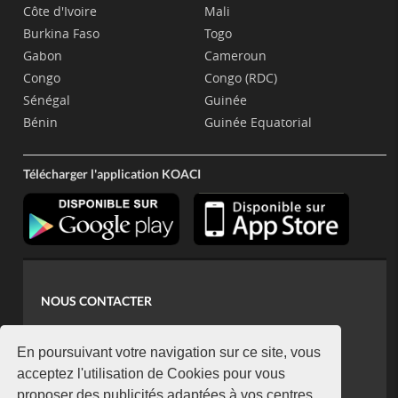
Côte d'Ivoire
Mali
Burkina Faso
Togo
Gabon
Cameroun
Congo
Congo (RDC)
Sénégal
Guinée
Bénin
Guinée Equatorial
Télécharger l'application KOACI
NOUS CONTACTER
contact@koaci.com
koaci@yahoo.fr
En poursuivant votre navigation sur ce site, vous
+225 07 08 85 52 93
acceptez l'utilisation de Cookies pour vous
proposer des publicités adaptées à vos centres