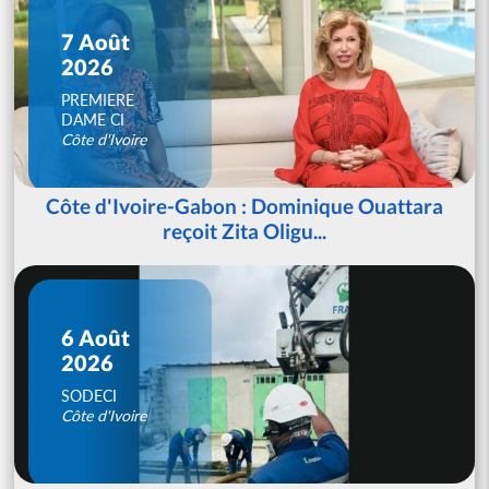
7 Août
2026
PREMIERE
DAME CI
Côte d'Ivoire
Côte d'Ivoire-Gabon : Dominique Ouattara
reçoit Zita Oligu...
6 Août
2026
SODECI
Côte d'Ivoire