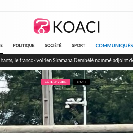
COMMUNIQUÉS
UE
POLITIQUE
SOCIÉTÉ
SPORT
ttants séparatistes neutralisés, le Mindef dément les rumeurs
CÔTE D'IVOIRE
SPORT