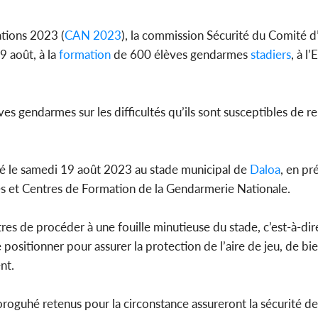
séparatist
Mindef d
ations 2023 (
CAN 2023
), la commission Sécurité du Comité d
9 août, à la
formation
de 600 élèves gendarmes
stadiers
, à l
Côte d'Ivo
ves gendarmes sur les difficultés qu’ils sont susceptibles de r
2026, le di
du P
ulé le samedi 19 août 2023 au stade municipal de
Daloa
, en pr
 et Centres de Formation de la Gendarmerie Nationale.
tres de procéder à une fouille minutieuse du stade, c’est-à-di
 positionner pour assurer la protection de l’aire de jeu, de bi
nt.
oguhé retenus pour la circonstance assureront la sécurité de