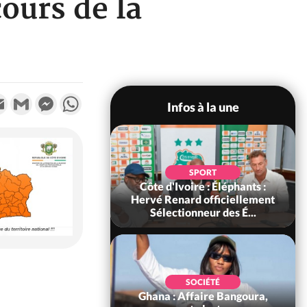
ours de la
k
tter
Email
Gmail
Messenger
WhatsApp
Infos à la une
POLITIQUE
SPORT
voire : Violences
Côte d'Ivoire : Éléphants :
 à Kossandji (Mé)
Hervé Renard officiellement
it 03 morts, A...
Sélectionneur des É...
POLITIQUE
SOCIÉTÉ
 : 5 combattants
Ghana : Affaire Bangoura,