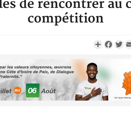
les de rencontrer au c
compétition
Partager
Faceboo
Twi
Côte d'I
tragiques
ayant fa
Cameroun