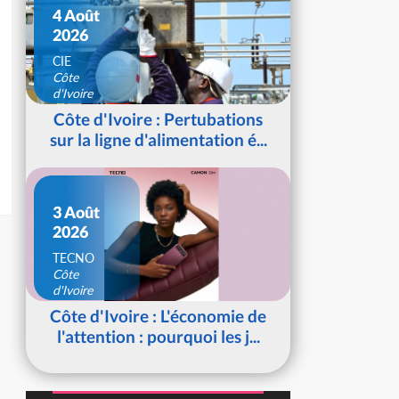
4 Août
2026
CIE
Côte
d'Ivoire
Côte d'Ivoire : Pertubations
sur la ligne d'alimentation é...
3 Août
2026
TECNO
Côte
d'Ivoire
Côte d'Ivoire : L'économie de
l'attention : pourquoi les j...