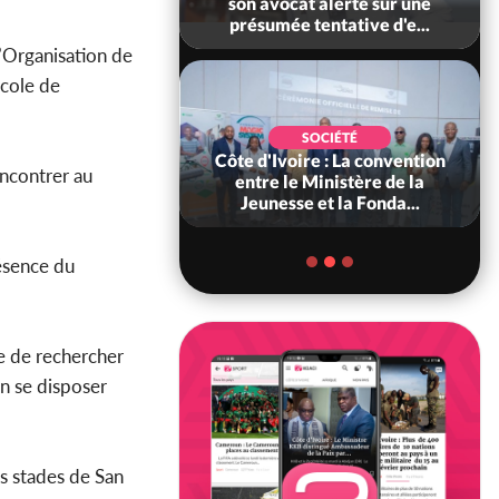
es neutralisés, le
son avocat alerte sur une
ément les rum...
présumée tentative d'e...
’Organisation de
’Ecole de
POLITIQUE
SOCIÉTÉ
ire : Indépendance
Côte d'Ivoire : La convention
encontrer au
scours très attendu
entre le Ministère de la
R Alassane...
Jeunesse et la Fonda...
ésence du
re de rechercher
en se disposer
s stades de San