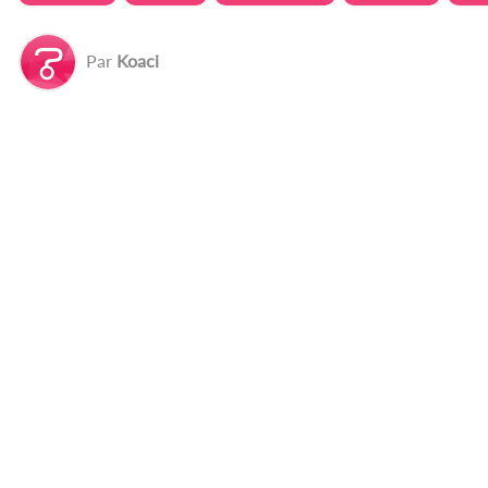
Par
Koaci