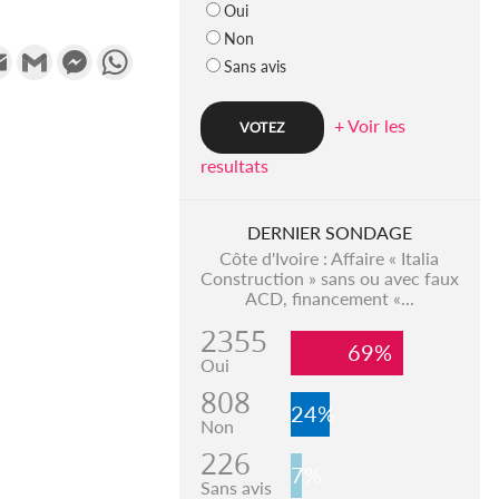
Oui
Non
k
tter
Email
Gmail
Messenger
WhatsApp
Sans avis
+ Voir les
resultats
DERNIER SONDAGE
Côte d'Ivoire : Affaire « Italia
Construction » sans ou avec faux
ACD, financement «...
2355
69%
Oui
808
24%
Non
226
7%
Sans avis