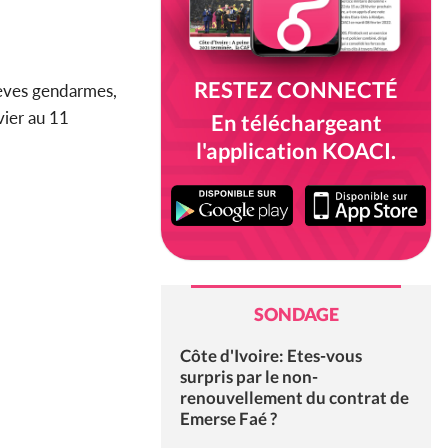
RESTEZ CONNECTÉ
élèves gendarmes,
vier au 11
En téléchargeant
l'application KOACI.
SONDAGE
Côte d'Ivoire: Etes-vous
surpris par le non-
renouvellement du contrat de
Emerse Faé ?