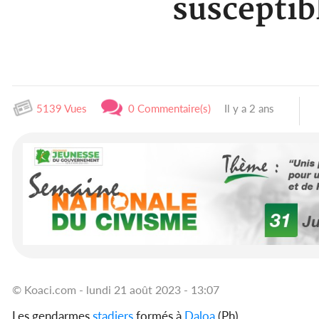
susceptib
5139 Vues
0 Commentaire(s)
Il y a 2 ans
© Koaci.com - lundi 21 août 2023 - 13:07
Les gendarmes
stadiers
formés à
Daloa
(Ph)